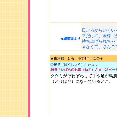
日ごろからいろい
マだけに、金棒（
★編集部より
持ち上げられちゃ
ゃなくて、さんご
★東京都
しも
小学4年 女の子
◇爆笑（ばくしょう）したコマ
56巻「いばらのお姉（ねえ）さま」23ペー
タタミがぞわぞわして手や足が鳥
（とりはだ）になっているとこ。