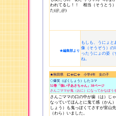
われてるし！！ 相当（そうとう
た(@_@)
もしも、うにょと
像（そうぞう）の
★編集部より
ったうにょの姿（
ね。
★秋田県
にゃにゃ
小学4年 女の子
◇爆笑（ばくしょう）したコマ
52巻「強い子あさちゃん」38ページ
さんごママが鬼（おに）になってかなぼう
さんごママの口の中が歯（は）じ
なっていてほんとに鬼て感（かん
しょう）も鬼っぽくてさすが室山
（わら）いました。