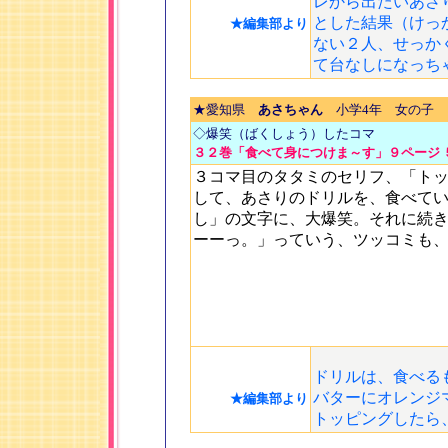
レから出たいあさ
とした結果（けっ
★編集部より
ない２人、せっか
て台なしになっち
★愛知県
あさちゃん
小学4年 女の子
◇爆笑（ばくしょう）したコマ
３２巻「食べて身につけま～す」９ページ 
３コマ目のタタミのセリフ、「ト
して、あさりのドリルを、食べて
し」の文字に、大爆笑。それに続
ーーっ。」っていう、ツッコミも
ドリルは、食べる
バターにオレンジ
★編集部より
トッピングしたら