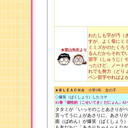
わたしも字が汚（
すが、よく母にミ
ミミズがのたくろ
★室山先生より
るんだからそれで
習字（しゅうじ）
ったけど、ノート
れでも努力（どり
ペン習字やればよ
★
ＢＬＥＡＣＨ☆
小学3年 女の子
◇爆笑（ばくしょう）したコマ
41巻「個性的（こせいてき）だにょん」42
タタミが「いっそのことあさりが
言ってうにょがあさりに、あさり
面（ばめん）が爆笑（ばくしょう）し
も友だちに「あさりちゃんへんな