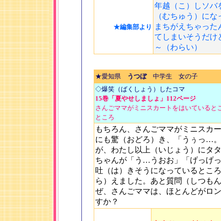
年越（こ）しソバ
（むちゅう）にな
まちがえちゃった
★編集部より
てしまいそうだけ
～（わらい）
★愛知県
うつぼ
中学生 女の子
◇爆笑（ばくしょう）したコマ
15巻「夏やせしましょ」112ページ
さんごママがミニスカートをはいていると
ところ
もちろん、さんごママがミニスカ
にも驚（おどろ）き、「うぅっ…
が、わたし以上（いじょう）にタ
ちゃんが「う…うおお」「げっげ
吐（は）きそうになっているとこ
ら）えました。あと質問（しつも
ぜ、さんごママは、ほとんどがロ
すか？