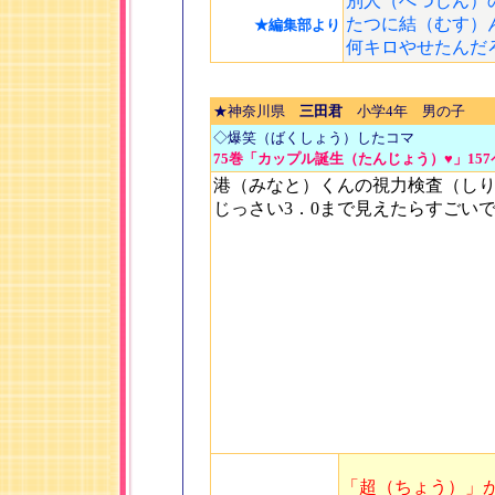
別人（べつじん）
たつに結（むす）
★編集部より
何キロやせたんだ
★神奈川県
三田君
小学4年 男の子
◇爆笑（ばくしょう）したコマ
75巻「カップル誕生（たんじょう）♥」15
港（みなと）くんの視力検査（し
じっさい3．0まで見えたらすごい
「超（ちょう）」