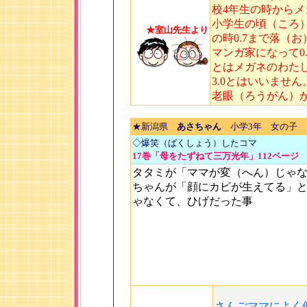
校4年生の時から
小学生の頃（ころ）
★室山先生より
の時0.7まで落（
マンガ家になって0
とはメガネのわた
3.0とはいいませ
老眼（ろうがん）
★新潟県
あさちゃん
小学3年 女の子
◇爆笑（ばくしょう）したコマ
17巻「母をたずねて三万光年」112ページ
タタミが「ママが変（へん）じゃ
ちゃんが「顔にカビが生えてる」
ゃなくて、ひげだった事
さんごママによく