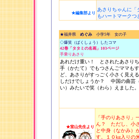
あさりちゃんに「
★編集部より
もハートマークつ
★福井県
めぐみ
小学5年 女の子
◇爆笑（ばくしょう）したコマ
42巻「タタミの名画」103ページ
手乗りあさり
あれだけ重い！ とされたあさり
手（かたて）でもつさんごママも
ど、あさりがすっごく小さく見え
しだけでしょうか？ 中国の曲芸
い）みたいで笑（わら）えました
「手のりあさり」
ん？ ただし、小
★室山先生より
と中身（なかみ）
す。１０kg入り