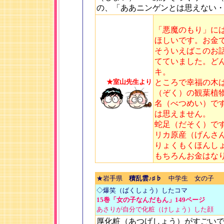
の、「ああニンゲンとは思えない
「悪魔のもり」に
ほしいです。お金
そういえばこのお
てていました。ど
キ。
★室山先生より
ところで幸福の木
（ぞく）の観葉植
名（べつめい）で
は思えません。
蛇足（だそく）で
リカ原産（げんさ
りょくもくほんし
もちろんお金はな
★岩手県
積乱雲♪♯♭
中学生 女の子
◇爆笑（ばくしょう）したコマ
15巻「女の子なんだもん」149ページ
あさりが自分で化粧（けしょう）した顔
厚化粧（あつげしょう）がすごい