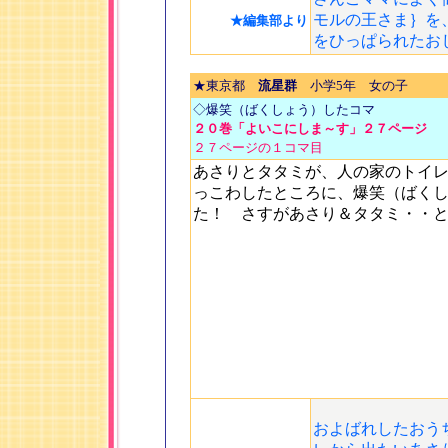
モルの王さま｝を
★編集部より
をひっぱられたお
★東京都
流星群
小学5年 女の子
◇爆笑（ばくしょう）したコマ
２０巻「よいこにしま～す」２７ページ
２７ページの１コマ目
あさりとタタミが、人の家のトイ
っこわしたところに、爆笑（ばく
た！ さすがあさり＆タタミ・・
およばれしたおう