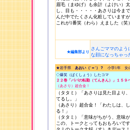
眉毛（まゆげ）も余計（よけい）
し、目も・・・・・あさりは今ま
んだ中でたくさん化粧しています
これが1番笑（わら）えました（笑
さんごママのよう
★編集部より
な顔になっちゃっ
★岩手県
あおい（'＝'）？
小学1年 女
◇爆笑（ばくしょう）したコマ
２２巻「パパの転勤（てんきん）」１５９
（あさり）超合金！
（タタミ）「あさりは見た目より
てるし。」
（あさり）超合金！「わたしは、
る！」
（タタミ）「意味がちがう、意味
この、トークとってもおもろいで
タミのトーク大好（す）きデース