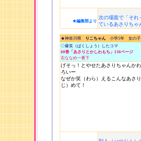
次の場面で「それ
★編集部より
ているあさりちゃ
★神奈川県
りこちゃん
小学5年 女の子
◇爆笑（ばくしょう）したコマ
60巻「あさりとかしわもち」136ページ
右ななめ一番下
げそっ！とやせたあさりちゃんか
ろいー
なぜか笑（わら）えるこんなあさ
じ）めて！