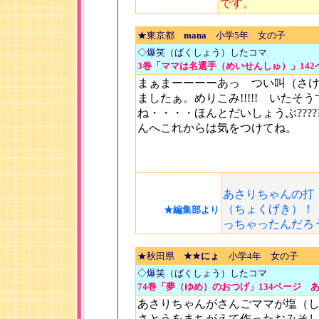
です。
★東京都
mana
小学5年 女の子
◇爆笑（ばくしょう）したコマ
3巻「ママは名選手（めいせんしゅ）」142
まぁまーーーーあっ つい叫（さ
ましたぁ。めりこみ!!!!! いたそう
ね・・・・ほんとだいしょうぶ????
んへこれからは気をつけてね。
あさりちゃんの打
（ちょくげき）！
★編集部より
っちゃったんだろ
★秋田県
★★にょ
小学4年 女の子
◇爆笑（ばくしょう）したコマ
74巻「夢（ゆめ）のおつげ」134ページ
あさりちゃんがさんごママが塩（
さとうをまちがえて作ったおみそ