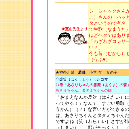
シージャックさん
こ）さんの「ハッ
タというので有名
★室山先生より
で生歌（なまうた
ほどヘタではあり
「わざわざコンサ
い？」
今も昔（むかし）
（うふ♥）
★神奈川県
若菜
小学4年 女の子
◇爆笑（ばくしょう）したコマ
24巻「あさりちゃんの悪魔（あくま）の森」
あさりちゃん、タタミちゃんの顔
「おまえなんか反対（はんたい）
ってやる！」なんて、すごい勇敢
うかん）（？）な言い方ができる
は、あさりちゃんとタタミちゃん
ですよね｛笑（わら）い｝さすが
（しまい）！ 顔がそっくり！ 