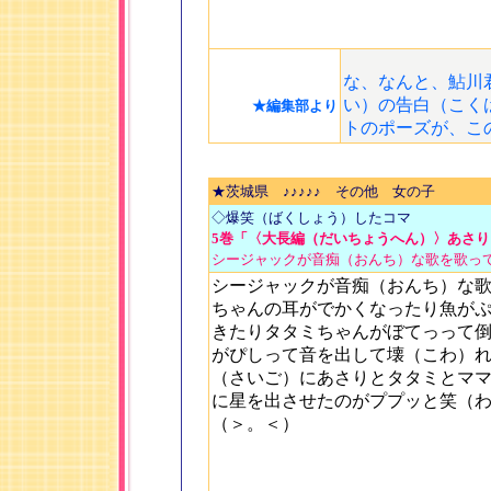
な、なんと、鮎川
い）の告白（こく
★編集部より
トのポーズが、こ
★茨城県
♪♪♪♪♪
その他 女の子
◇爆笑（ばくしょう）したコマ
5巻「〈大長編（だいちょうへん）〉あさり
シージャックが音痴（おんち）な歌を歌っ
シージャックが音痴（おんち）な
ちゃんの耳がでかくなったり魚が
きたりタタミちゃんがぼてっって
がぴしって音を出して壊（こわ）
（さいご）にあさりとタタミとマ
に星を出させたのがププッと笑（
（＞。＜）