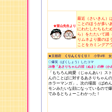
最近（さいきん）
ことのほうが多い
★室山先生より
にわたしたちもた
ら）をたたいて踊
りムネより腹のほ
ことをカミングア
★京都府
くりんくりくり！
小学4年 女
◇爆笑（ばくしょう）したコマ
28巻「あさりちゃんの沼（ぬま）の神（かみ
「もちろん純愛（じゅんあい）ス
んのことばに対するあさりちゃん
ホラーマンガ」。次の場面（ばめ
モンみたいな顔になっているので
でみるとちょーこわかった！