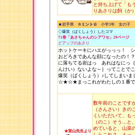
と持ち上げて「も
りあさりは飼（か
★岩手県
☆ミント☆
小学3年 女の子
◇爆笑（ばくしょう）したコマ
71巻「あさちゃんのシアワセ」29ページ
どアップのあさり
ホットケーキにハエがっっっ！ 
おどろきであんな顔になったの！
に落ちてる岩はっ あれはなにっ
んけい）ないよな～｝ってことで
爆笑（ばくしょう）♪してしまいま
☆★☆★まっこれがわたしの１番
数年前のことです
（さんさい）きの
くいただいて、も
（のこ）そう…と
めていると、山菜
★室山先生より
しらこれ？ えっ