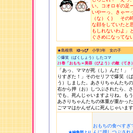
い。コオロギの足
いやーっ、きゃー
（な）く｝ その
な顔をしていたと
もしれないわよ」
ぐさめになってな
★島根県
ゆっぴ
小学3年 女の子
◇爆笑（ばくしょう）したコマ
21巻「おもち＝美容（びよう）の敵（てき）
「あっ、ママが死（し）んだ！」
りすぎた！」そのセリフで爆笑（
う）しました。あさりちゃんたち
右から押（お）しつぶされたら、
でも、死んじゃいますよりね。も
あさりちゃんたちの体重が重かっ
ごママはかんぜんに死んじゃいま
おもちの食べすぎ
んに押しつぶされ
★編集部より