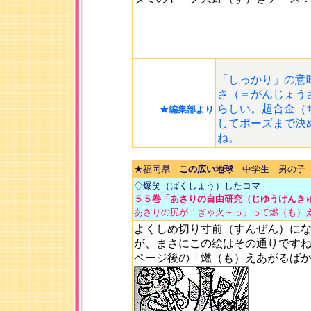
「しっかり」の意
さ（＝がんじょう
らしい。超合金（
★編集部より
してポーズまで決
ね。
★福岡県
この広い地球
中学生 男の子
◇爆笑（ばくしょう）したコマ
５５巻「あさりの自由研究（じゆうけんき
あさりの尻が「ぎゃ火～っ」って燃（も）
よくしめ切り寸前（すんぜん）に
が、まさにこの絵はその通りです
ページ後の「燃（も）えあがるば