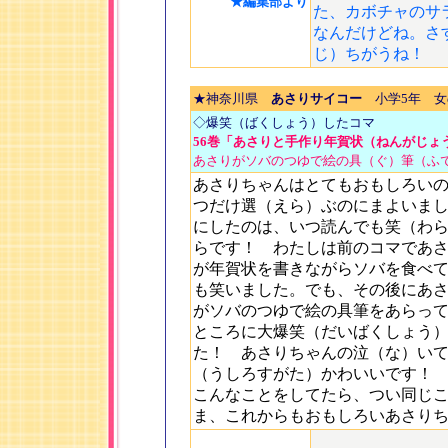
★編集部より
た、カボチャのサ
なんだけどね。さ
じ）ちがうね！
★神奈川県
あさりサイコー
小学5年 女
◇爆笑（ばくしょう）したコマ
56巻「あさりと手作り年賀状（ねんがじょう
あさりがソバのつゆで絵の具（ぐ）筆（ふ
あさりちゃんはとてもおもしろい
つだけ選（えら）ぶのにまよいま
にしたのは、いつ読んでも笑（わ
らです！ わたしは前のコマであ
が年賀状を書きながらソバを食べ
も笑いました。でも、その後にあ
がソバのつゆで絵の具筆をあらっ
ところに大爆笑（だいばくしょう
た！ あさりちゃんの泣（な）い
（うしろすがた）かわいいです！
こんなことをしてたら、つい同じ
ま、これからもおもしろいあさり