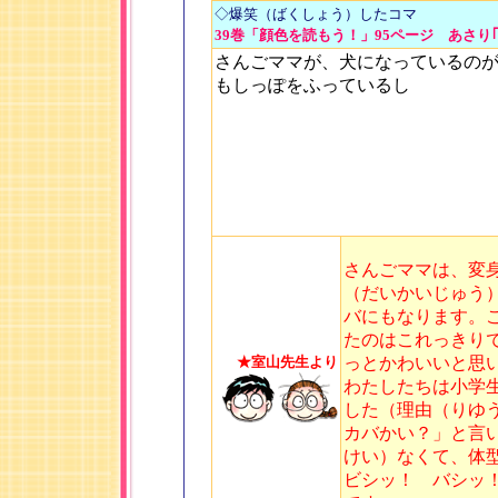
◇爆笑（ばくしょう）したコマ
39巻「顔色を読もう！」95ページ あさり
さんごママが、犬になっているの
もしっぽをふっているし
さんごママは、変
（だいかいじゅう）
バにもなります。
たのはこれっきり
★室山先生より
っとかわいいと思
わたしたちは小学生
した（理由（りゆ
カバかい？」と言
けい）なくて、体
ビシッ！ バシッ