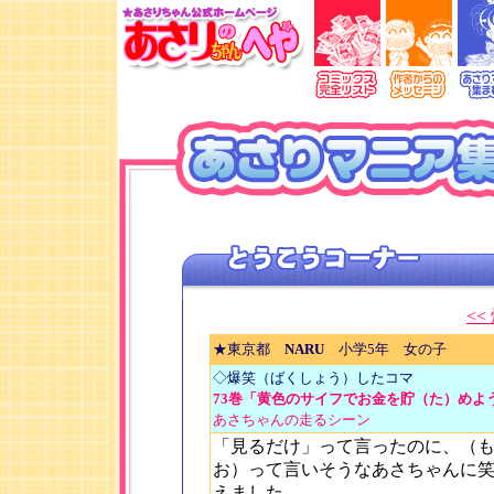
あさりちゃんのへや
コミックス
作者
<
★東京都
NARU
小学5年 女の子
◇爆笑（ばくしょう）したコマ
73巻「黄色のサイフでお金を貯（た）めよう
あさちゃんの走るシーン
「見るだけ」って言ったのに、（
お）って言いそうなあさちゃんに
えました。