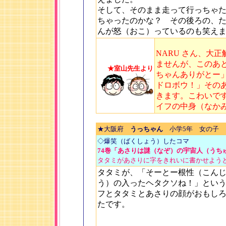
そして、そのまま走って行っちゃ
ちゃったのかな？ その後ろの、
んが怒（おこ）っているのも笑え
NARU さん、大
ませんが、このあ
★室山先生より
ちゃんありがとー
ドロボウ！」その
きます。こわいで
イフの中身（なか
★大阪府
うっちゃん
小学5年 女の子
◇爆笑（ばくしょう）したコマ
74巻「あさりは謎（なぞ）の宇宙人（うち
タタミがあさりに字をきれいに書かせよう
タタミが、「そーとー根性（こん
う）の入ったヘタクソね！」とい
フとタタミとあさりの顔がおもし
たです。