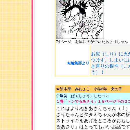
74ページ お尻に火がついたあさりちゃん
お尻（しり）に火
つけず、しまいに
★編集部より
き直りの根性（こ
う）！
★熊本県
みにょこ
小学6年 女の子
◇爆笑（ばくしょう）したコマ
１巻「トンでるあさり」１８ページ下の２
これはよりぬきあさりちゃん（上
さりちゃんとタタミちゃんが木の
ストライキをあげるところがおも
るあさり」はとってもいいお話で