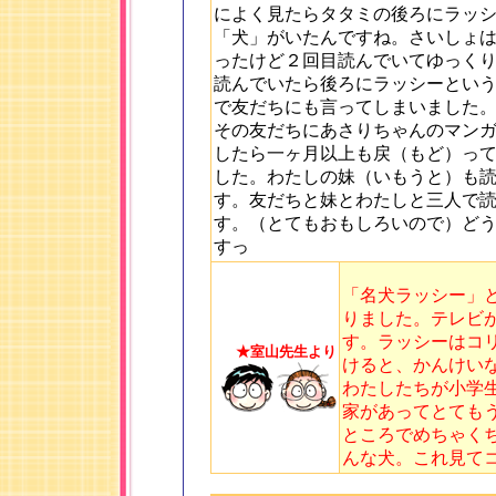
によく見たらタタミの後ろにラッ
「犬」がいたんですね。さいしょ
ったけど２回目読んでいてゆっく
読んでいたら後ろにラッシーとい
で友だちにも言ってしまいました
その友だちにあさりちゃんのマン
したら一ヶ月以上も戻（もど）っ
した。わたしの妹（いもうと）も
す。友だちと妹とわたしと三人で
す。（とてもおもしろいので）ど
すっ
「名犬ラッシー」
りました。テレビ
す。ラッシーはコ
★室山先生より
けると、かんけい
わたしたちが小学
家があってとても
ところでめちゃく
んな犬。これ見て