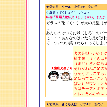
★愛知県
クール
小学4年 女の子
◇爆笑（ばくしょう）したコマ
62巻「登場人物紹介（しょうかい）まんが
ガラスの靴（くつ）が犬の足型（
こ
あんなのはいてお城（しろ）のパ
ぇ・・・あんなのはいたら足がは
て、ついつい笑（わら）ってしま
犬の足型（がた）
植木鉢（うえきば
（まど）ぎわにち
★室山先生より
それがわんこ足の
うそうグラスでも
足型って見たこと
ぱい）だワン」と
みはチーズとポテ
わね。それから…
★宮城県
さくらんぼ
小学4年 女の子