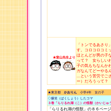
「トンでるあさり
す。コロコロコミ
ほとんどが男の子
★室山先生より
って？ 女らしい
子の気もちなんか
ガなんてどーやる
…という苦労でご
ー）だろうって？
★東京都
かおりん
小学4年 女の子
◇爆笑（ばくしょう）したコマ
３巻「らりるれ湖（こ）の怪獣（かいじゅ
「らりるれ湖の怪獣」の８６ペー