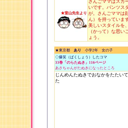
さんごママはスカ
いです。パンツス
★室山先生より
が。さんごママは
ん）を持っていま
美しいスタイルを
（かって）な思い
ょう。
★東京都
あり
小学2年 女の子
◇爆笑（ばくしょう）したコマ
33巻「のらたぬき」116ページ
あさちゃんがたぬきになったところ
じんめんたぬきでおなかをたたい
た