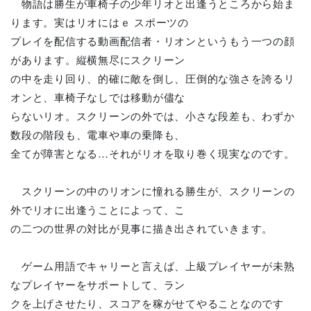
物語は勝生が車椅子の少年リオと出逢うところから始ま
ります。実はリオにはｅ スポーツの
プレイを配信する動画配信者・リオンというもう一つの顔
があります。縦横無尽にスクリーン
の中を走り回り、的確に敵を倒し、圧倒的な強さを誇るリ
オンと、車椅子なしでは移動が儘な
らないリオ。スクリーンの外では、小さな段差も、わずか
数段の階段も、電車や車の乗降も、
全てが障害となる…それがリオを取り巻く現実なのです。
スクリーンの中のリオンに憧れる勝生が、スクリーンの
外でリオに出逢うことによって、こ
の二つの世界の対比が見事に描き出されていきます。
ゲーム用語でキャリーと言えば、上級プレイヤーが未熟
なプレイヤーをサポートして、ラン
クを上げさせたり、スコアを稼がせてやることなのです