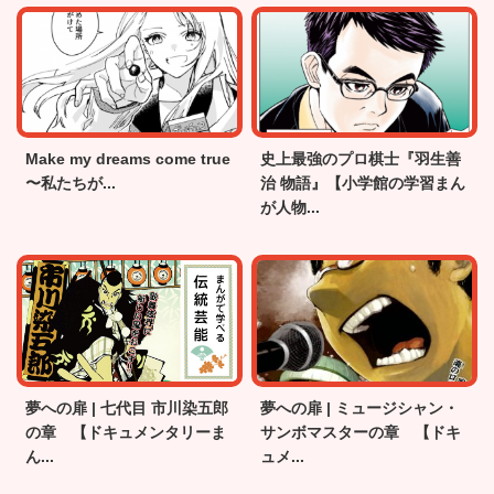
Make my dreams come true
史上最強のプロ棋士『羽生善
〜私たちが...
治 物語』【小学館の学習まん
が人物...
夢への扉 | 七代目 市川染五郎
夢への扉 | ミュージシャン・
の章 【ドキュメンタリーま
サンボマスターの章 【ドキ
ん...
ュメ...