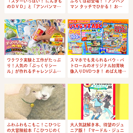
「スターいっぱい！ にんきも
ふろくは初登場！「アンパン
のＤＶＤ」と「アンパンマン
マン タッチでひかる！ おし
つみつみアイスクリームパズ
ゃべりかいさつき」&「アン
ル」!
パンマンれっしゃとなかまた
ち」！
ワクワク実験と工作がたっぷ
スマホでも見られるパウ・パ
り！人気の「ぷっくりシー
トロールのオリジナル知育映
ル」が作れるチャレンジふろ
像入りDVDつき！ めばえ増刊
くつき!! 『小学８年生』楽し
『はじめての ひらがな・か
い工作・研究号
ず・ABC』夏号
ふわふわもこもこ！こひつじ
大人気謎解き本、待望のジュ
の大冒険絵本『こひつじのく
ニア版！『マードル・ジュニ