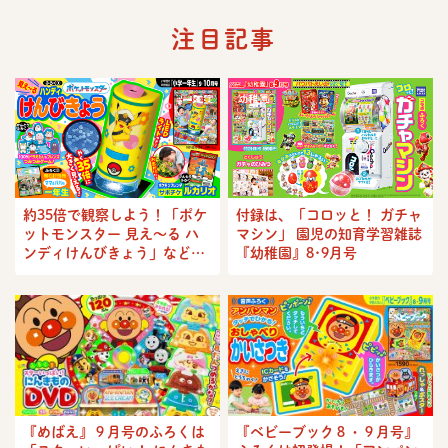
注目記事
約35倍で観察しよう！「ポケ
付録は、「コロッと！ ガチャ
ットモンスター 見え〜る ハ
マシン」 園児の知育学習雑誌
ンディけんびきょう」など７
『幼稚園』8･9月号
大ふろくつき!! 『小学一年
生』9・10月号
『めばえ』９月号のふろくは
『ベビーブック８・９月号』