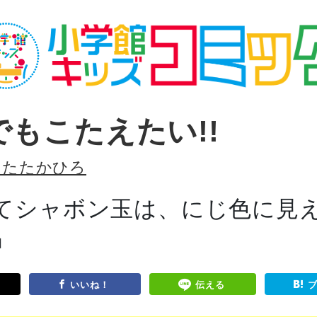
でもこたえたい!!
したたかひろ
てシャボン玉は、にじ色に見
日
いいね！
伝える