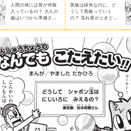
人間の体には骨が何個
黒板は緑色なのに、ど
入っているの？ 大人の
うして黒板っていう
歯はいつから準備され
の？ 流れ星がときどき
ているの？ ほか
しか見られないのはな
ぜ？