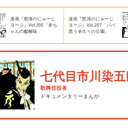
漫画『怒濤のにゅーじ
漫画『怒濤のにゅーじ
ヨージ』Vol.205「赤ち
ヨージ』Vol.207「パパ
ゃんの醍醐味」
思う＠久々の公園」
七代目市川染五
歌舞伎役者
ドキュメンタリーまんが