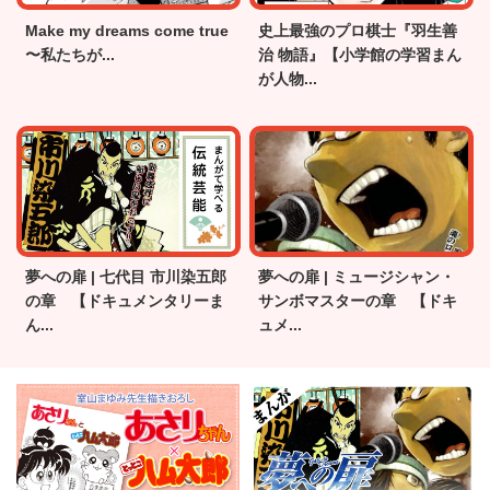
Make my dreams come true
史上最強のプロ棋士『羽生善
〜私たちが...
治 物語』【小学館の学習まん
が人物...
夢への扉 | 七代目 市川染五郎
夢への扉 | ミュージシャン・
の章 【ドキュメンタリーま
サンボマスターの章 【ドキ
ん...
ュメ...