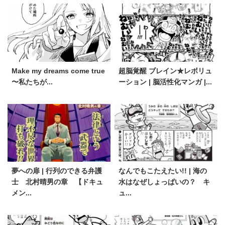
Make my dreams come true
超脳覚醒 ブレイン★レボリュ
〜私たちが...
ーション | 脳活性化マンガ |...
夢への扉 | 行列のできる弁護
なんでもこたえたい!! | 海の
士 北村晴男の章 【ドキュ
水はなぜしょっぱいの？ キ
メン...
ュ...