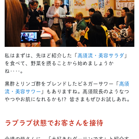
私はまずは、先ほど紹介した「
高須流・美容サラダ
」
を食べて、野菜を摂ることから始めましょうか
ね‥‥。
黒酢とリンゴ酢をブレンドしたビネガーサワー「
高須
流・美容サワー
」もありますね。高須院長のようなつ
やつやお肌になれるかも!? 皆さまもぜひお試しあれ。
ラブラブ状態でお客さんを接待
会場の皆さんに、「大好きなダーリンです」と紹介す