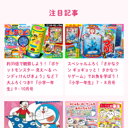
注目記事
約35倍で観察しよう！「ポケ
スペシャルふろく「さかなク
ットモンスター 見え〜る ハ
ン ギョギョッと！ さかなつ
ンディけんびきょう」など７
りゲーム」でお魚を学ぼう！
大ふろくつき!! 『小学一年
『小学一年生』７・８月号
生』9・10月号