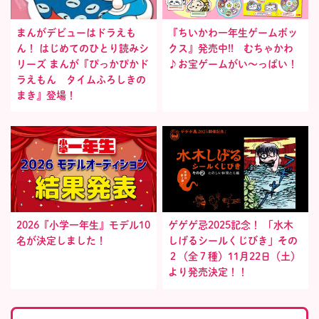
まんがデビューはドラえも
『ちいかわ一年生ゲームボッ
ん！ はじめてのひとり読みシ
クス』発売中!! むちゃかわ
リーズ まんが『ぴっかぴかド
♪お宝ゲームがい〜っぱい！
ラえもん タイムふろしきの
まき』登場！
2026『小学一年生』モデル10
ゲゲゲ忌2025記念！ 「水木
名が決定しました！
しげるシールくじびき」その
２（全７種）11月22日（土）
より発売決定！！