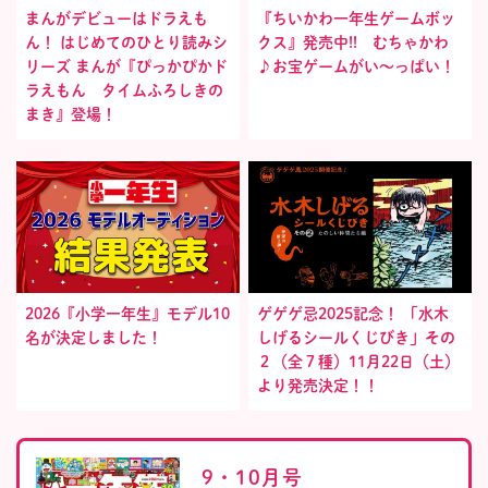
まんがデビューはドラえも
『ちいかわ一年生ゲームボッ
ん！ はじめてのひとり読みシ
クス』発売中!! むちゃかわ
リーズ まんが『ぴっかぴかド
♪お宝ゲームがい〜っぱい！
ラえもん タイムふろしきの
まき』登場！
2026『小学一年生』モデル10
ゲゲゲ忌2025記念！ 「水木
名が決定しました！
しげるシールくじびき」その
２（全７種）11月22日（土）
より発売決定！！
9・10月号