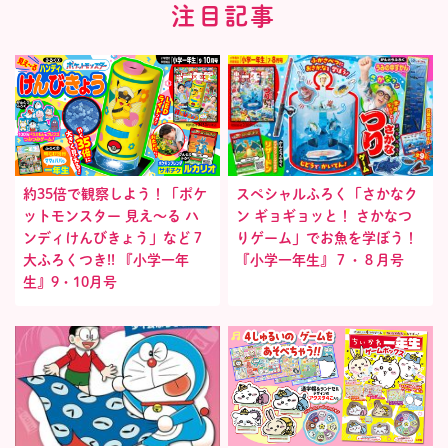
注目記事
約35倍で観察しよう！「ポケ
スペシャルふろく「さかなク
ットモンスター 見え〜る ハ
ン ギョギョッと！ さかなつ
ンディけんびきょう」など７
りゲーム」でお魚を学ぼう！
大ふろくつき!! 『小学一年
『小学一年生』７・８月号
生』9・10月号