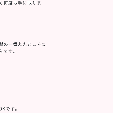
く何度も手に取りま
棚の一番ええところに
らです。
OKです。