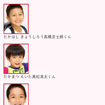
たかはし きょうしろう
高橋京士朗くん
たかまつ えいた
髙松英太くん