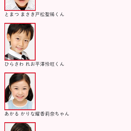
とまつ まさき
戸松聖稀くん
ひらさわ れお
平澤怜旺くん
あかる かりな
耀香莉奈ちゃん