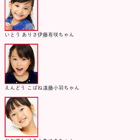
いとう ありさ
伊藤有咲ちゃん
えんどう こばね
遠藤小羽ちゃん