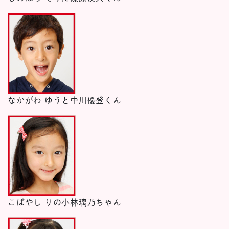
なかがわ ゆうと
中川優登くん
こばやし りの
小林璃乃ちゃん