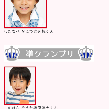
わたなべ かえで
渡辺楓くん
しのはら そうた
篠原湊大くん