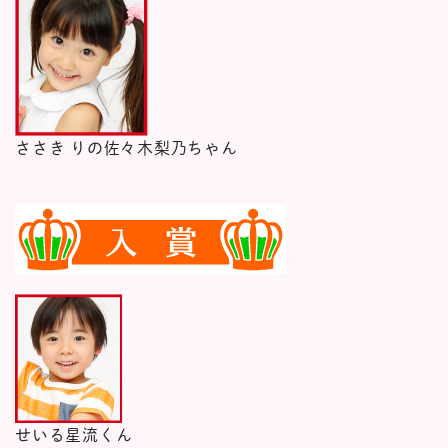
ささき りの
佐々木梨乃ちゃん
せいる
星流くん