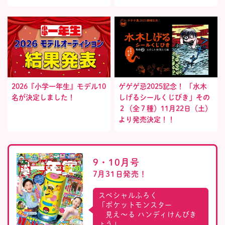
2026『小学一年生』モデル10
ゲゲゲ忌2025記念！ 「水木
名が決定しました！
しげるシールくじびき」その
２（全７種）11月22日（土）
より発売決定！！
9・10月号
7月31日発売！
スペシャルふろく
「ポケットモンスター
見え〜る ハンディけんびき
ょう」