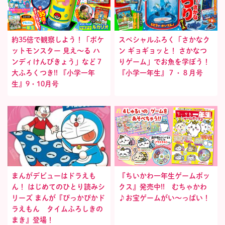
約35倍で観察しよう！「ポケ
スペシャルふろく「さかなク
ットモンスター 見え〜る ハ
ン ギョギョッと！ さかなつ
ンディけんびきょう」など７
りゲーム」でお魚を学ぼう！
大ふろくつき!! 『小学一年
『小学一年生』７・８月号
生』9・10月号
まんがデビューはドラえも
『ちいかわ一年生ゲームボッ
ん！ はじめてのひとり読みシ
クス』発売中!! むちゃかわ
リーズ まんが『ぴっかぴかド
♪お宝ゲームがい〜っぱい！
ラえもん タイムふろしきの
まき』登場！