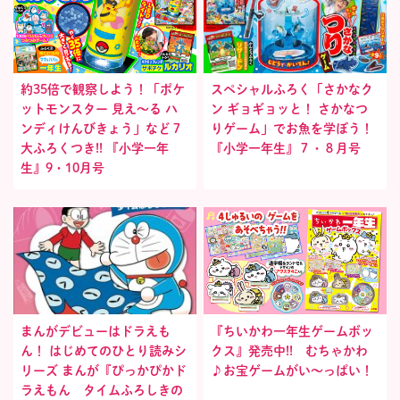
約35倍で観察しよう！「ポケ
スペシャルふろく「さかなク
ットモンスター 見え〜る ハ
ン ギョギョッと！ さかなつ
ンディけんびきょう」など７
りゲーム」でお魚を学ぼう！
大ふろくつき!! 『小学一年
『小学一年生』７・８月号
生』9・10月号
まんがデビューはドラえも
『ちいかわ一年生ゲームボッ
ん！ はじめてのひとり読みシ
クス』発売中!! むちゃかわ
リーズ まんが『ぴっかぴかド
♪お宝ゲームがい〜っぱい！
ラえもん タイムふろしきの