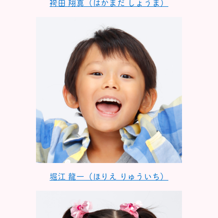
袴田 翔真（はかまだ しょうま）
堀江 龍一（ほりえ りゅういち）