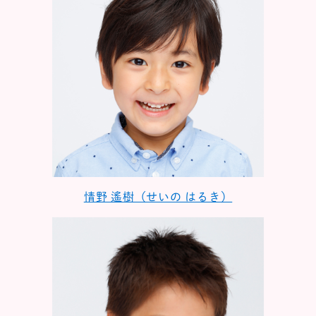
情野 遙樹（せいの はるき）