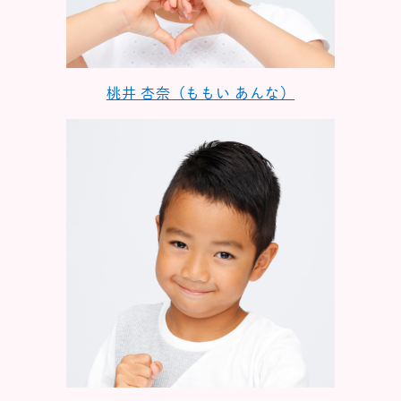
桃井 杏奈（ももい あんな）