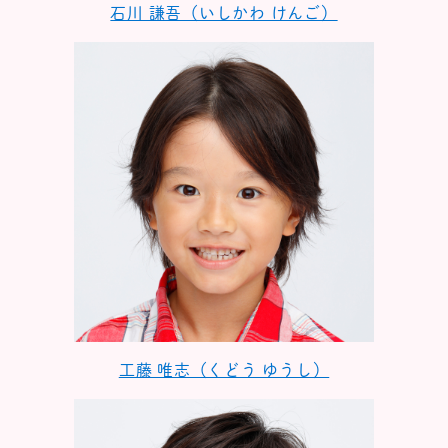
石川 謙吾（いしかわ けんご）
工藤 唯志（くどう ゆうし）