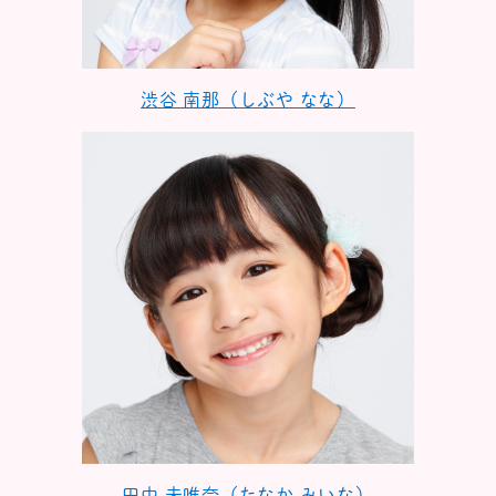
渋谷 南那（しぶや なな）
田中 未唯奈（たなか みいな）