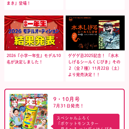
まき』登場！
2026『小学一年生』モデル10
ゲゲゲ忌2025記念！ 「水木
名が決定しました！
しげるシールくじびき」その
２（全７種）11月22日（土）
より発売決定！！
9・10月号
7月31日発売！
スペシャルふろく
「ポケットモンスター