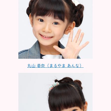
丸山 晏奈（まるやま あんな）