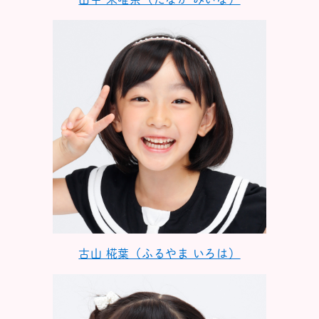
古山 椛葉（ふるやま いろは）