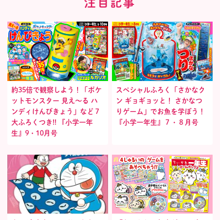
注目記事
約35倍で観察しよう！「ポケ
スペシャルふろく「さかなク
ットモンスター 見え〜る ハ
ン ギョギョッと！ さかなつ
ンディけんびきょう」など７
りゲーム」でお魚を学ぼう！
大ふろくつき!! 『小学一年
『小学一年生』７・８月号
生』9・10月号