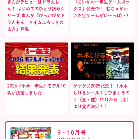
まんがデビューはドラえも
『ちいかわ一年生ゲームボッ
ん！ はじめてのひとり読みシ
クス』発売中!! むちゃかわ
リーズ まんが『ぴっかぴかド
♪お宝ゲームがい〜っぱい！
ラえもん タイムふろしきの
まき』登場！
2026『小学一年生』モデル10
ゲゲゲ忌2025記念！ 「水木
名が決定しました！
しげるシールくじびき」その
２（全７種）11月22日（土）
より発売決定！！
9・10月号