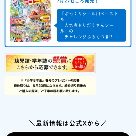
7月27日ごろ発売！
「ぷっくりシール用ペースト
＆
人気者もりだくさんシー
ル」の
チャレンジふろくつき!!
＼最新情報は公式Xから／