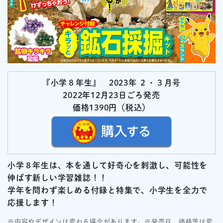
『小学８年生』 2023年 ２
・３月号
2022年12月23
日ごろ発売
価格1390円
（税
込）
小学８年生は、本を通して好奇心を刺激し、
可能性を
伸ばす新しい学習雑誌！！
学年を問わず楽しめる付録と特集で、小学生を全力で
応援します！
※内容やデザインは変わる場合があります。※発売日、価格等は変