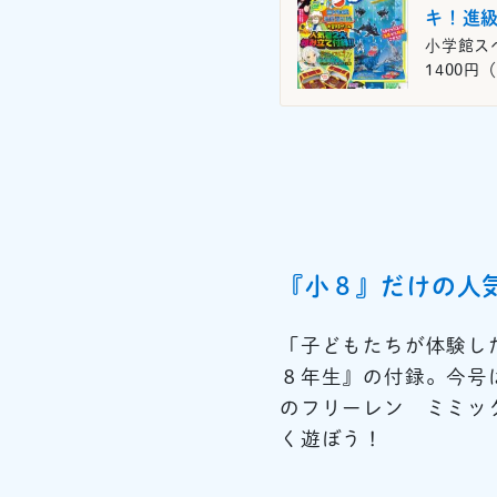
キ！進
小学館ス
1400円（
『小８』だけの人
「子どもたちが体験し
８年生』の付録。今号
のフリーレン ミミッ
く遊ぼう！