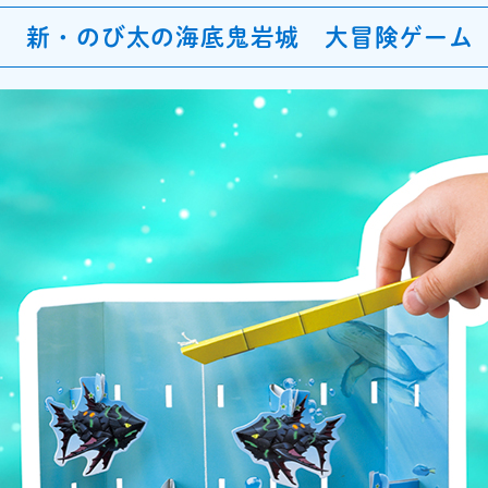
ん 新・のび太の海底鬼岩城 大冒険ゲーム