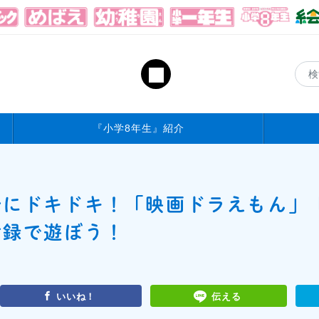
『小学8年生』紹介
分にドキドキ！「映画ドラえもん」
付録で遊ぼう！
いいね！
伝える