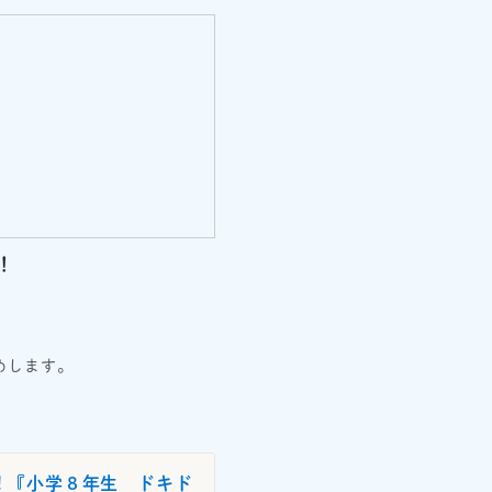
！
めします。
 『小学８年生 ドキド