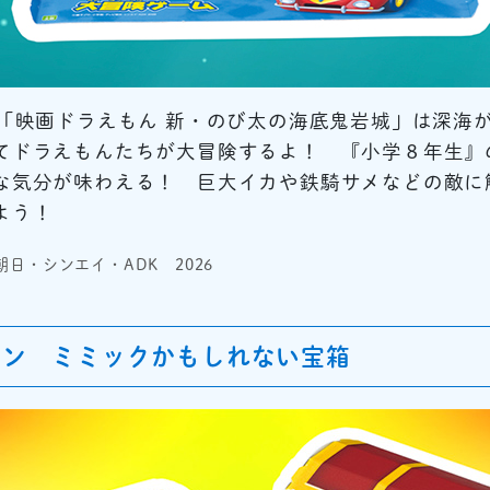
の「映画ドラえもん 新・のび太の海底鬼岩城」は深海
てドラえもんたちが大冒険するよ！ 『小学８年生』
な気分が味わえる！ 巨大イカや鉄騎サメなどの敵に
よう！
日・シンエイ・ADK 2026
レン ミミックかもしれない宝箱