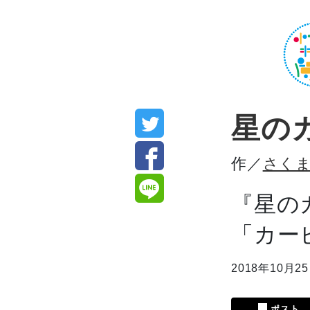
星の
作／
さく
『星の
「カー
2018年10月2
ポスト