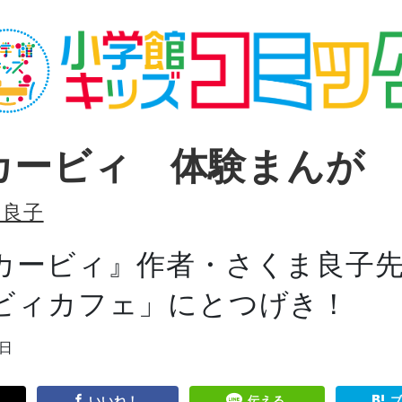
カービィ 体験まんが
ま良子
カービィ』作者・さくま良子
ビィカフェ」にとつげき！
5日
いいね！
伝える