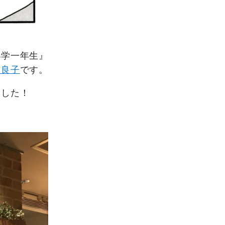
小学一年生』
ま良子
です。
ました！