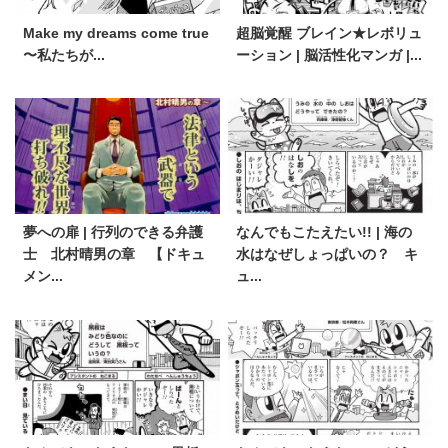
Make my dreams come true
超脳覚醒 ブレイン★レボリュ
〜私たちが...
ーション | 脳活性化マンガ |...
夢への扉 | 行列のできる弁護
なんでもこたえたい!! | 海の
士 北村晴男の章 【ドキュ
水はなぜしょっぱいの？ キ
メン...
ュ...