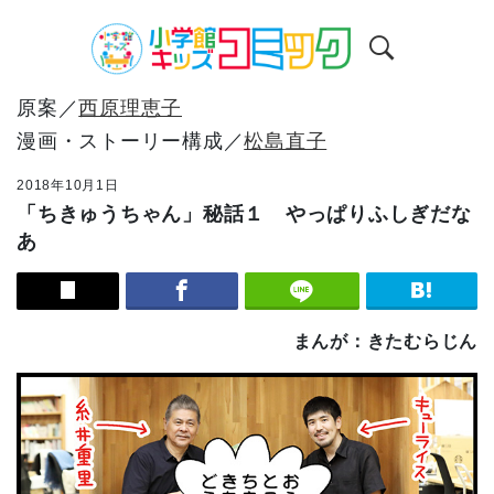
原案／
西原理恵子
漫画・ストーリー構成／
松島直子
2018年10月1日
「ちきゅうちゃん」秘話１ やっぱりふしぎだな
あ
まんが：きたむらじん