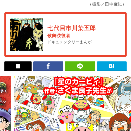
（撮影／田中麻以）
七代目市川染五郎
歌舞伎役者
ドキュメンタリーまんが