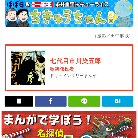
（撮影／田中麻以）
七代目市川染五郎
歌舞伎役者
ドキュメンタリーまんが