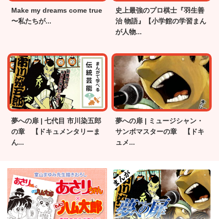
Make my dreams come true
史上最強のプロ棋士『羽生善
〜私たちが...
治 物語』【小学館の学習まん
が人物...
夢への扉 | 七代目 市川染五郎
夢への扉 | ミュージシャン・
の章 【ドキュメンタリーま
サンボマスターの章 【ドキ
ん...
ュメ...