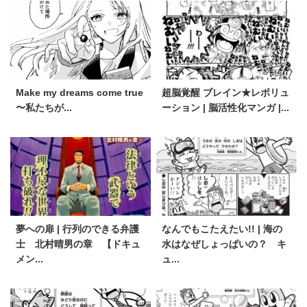
Make my dreams come true
超脳覚醒 ブレイン★レボリュ
〜私たちが...
ーション | 脳活性化マンガ |...
夢への扉 | 行列のできる弁護
なんでもこたえたい!! | 海の
士 北村晴男の章 【ドキュ
水はなぜしょっぱいの？ キ
メン...
ュ...