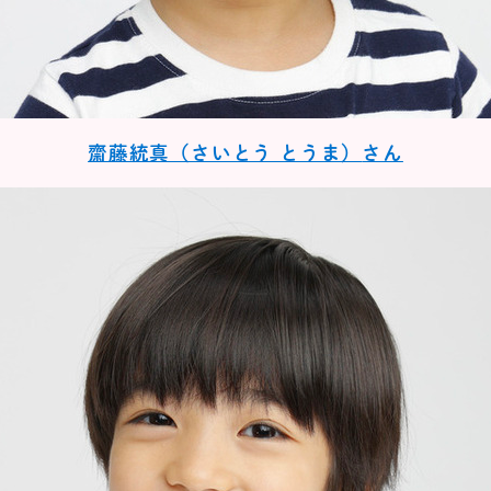
齋藤統真（さいとう とうま）
さん