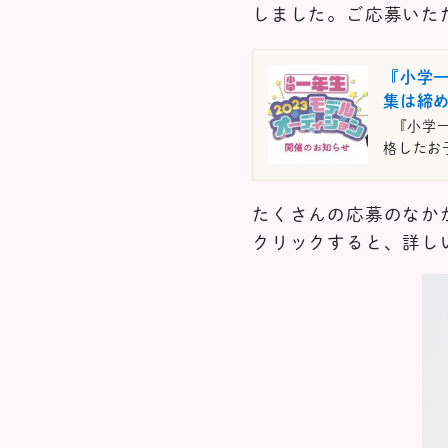
しました。ご応募いた
『小学一
集は締
『小学一
格したお子
たくさんの応募のなか
クリックすると、詳し