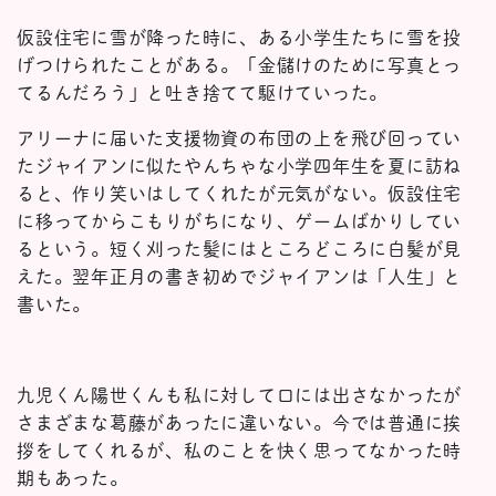
仮設住宅に雪が降った時に、ある小学生たちに雪を投
げつけられたことがある。「金儲けのために写真とっ
てるんだろう」と吐き捨てて駆けていった。
アリーナに届いた支援物資の布団の上を飛び回ってい
たジャイアンに似たやんちゃな小学四年生を夏に訪ね
ると、作り笑いはしてくれたが元気がない。仮設住宅
に移ってからこもりがちになり、ゲームばかりしてい
るという。短く刈った髪にはところどころに白髪が見
えた。翌年正月の書き初めでジャイアンは「人生」と
書いた。
九児くん陽世くんも私に対して口には出さなかったが
さまざまな葛藤があったに違いない。今では普通に挨
拶をしてくれるが、私のことを快く思ってなかった時
期もあった。