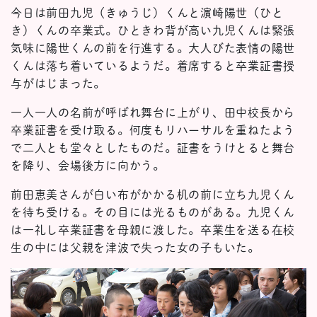
今日は前田九児（きゅうじ）くんと濵崎陽世（ひと
き）くんの卒業式。ひときわ背が高い九児くんは緊張
気味に陽世くんの前を行進する。大人びた表情の陽世
くんは落ち着いているようだ。着席すると卒業証書授
与がはじまった。
一人一人の名前が呼ばれ舞台に上がり、田中校長から
卒業証書を受け取る。何度もリハーサルを重ねたよう
で二人とも堂々としたものだ。証書をうけとると舞台
を降り、会場後方に向かう。
前田恵美さんが白い布がかかる机の前に立ち九児くん
を待ち受ける。その目には光るものがある。九児くん
は一礼し卒業証書を母親に渡した。卒業生を送る在校
生の中には父親を津波で失った女の子もいた。