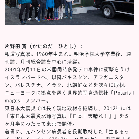
片野田 斉（かたのだ ひとし）：
報道写真家。1960年生まれ。明治学院大学卒業後、週
刊誌、月刊総合誌を中心に活躍。
2001年9月11日の米国同時多発テロ事件に衝撃をうけ
イスラマバードへ。以降パキスタン、アフガニスタ
ン、パレスチナ、イラク、北朝鮮などを次々に取材。
ニューヨークに拠点を置く世界的写真通信社「Polaris I
mages」メンバー。
東日本大震災では長く現地取材を継続し、2012年には
「東日本大震災記録写真展『日本！天晴れ！』」を５
ヶ月半にわたって東京で開催。
著書に、元ハンセン病患者を長期取材した「生きるっ