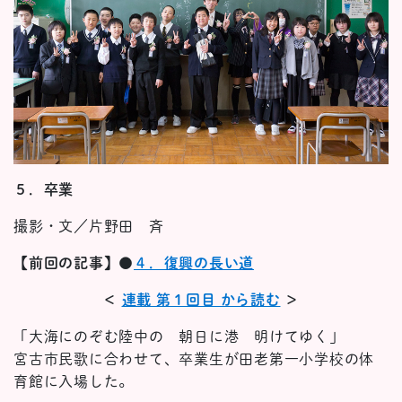
５．卒業
撮影・文／片野田 斉
【前回の記事】
●
４．復興の長い道
＜
連載 第１回目 から読む
＞
「大海にのぞむ陸中の 朝日に港 明けてゆく」
宮古市民歌に合わせて、卒業生が田老第一小学校の体
育館に入場した。