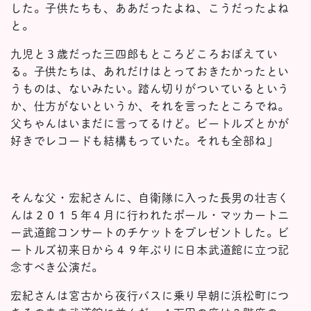
した。子供たちも、ああだったよね、こうだったよね
と。
九児と３歳だった三四郎もところどころおぼえてい
る。子供たちは、あれだけはとっておきたかったとい
うものは、ないみたい。踏ん切りがついているという
か、仕方がないというか、それを言ったところでね。
父ちゃんはいまだに言ってるけど。ビートルズとかが
好きでレコードも結構もっていた。それも全部ね」
そんな父・宏紀さんに、自衛隊に入った長男の壮吉く
んは２０１５年４月に行われたポール・マッカートニ
ー武道館コンサートのチケットをプレゼントした。ビ
ートルズ初来日から４９年ぶりに日本武道館に立つ記
念すべき公演だ。
宏紀さんは宮古から夜行バスに乗り早朝に浜松町につ