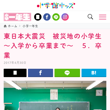
ホーム
小学一年生
東日本大震災 被災地の小学生
～入学から卒業まで～ ５．卒
業
2017年4月30日