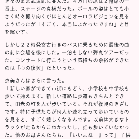
きそのまま武道館に並んだ。４万円の席は２階席の一
番上、ステージの真横だった。ポールの姿はとても小
さく時々振り向くがほとんどオーロラビジョンを見る
ようだったが「すごく、本当によかったですね」と目
を輝かす。
しかし２２時発宮古行きのバスに乗るために最後の曲
の前に会場を後にした。一泊もしない弾丸ツアーだっ
た。コンサートに行こうという気持ちの余裕ができた
のは「心の復興」だといった。
恵美さんはさらに言った。
「新しい家ができて市街にもどり、小学校も中学校も
歩いて通えます。新しい道路に歩道もきちんとでき
て、田老の町を人が歩いている。それが復興のきざし
です。特に子供たちが何人か連れ立って歩いているの
を見ると、すごく嬉しくなるんです。以前は大きなト
ラックが走るからこわかったし、誰も歩いていなかっ
た。他のお母さんたちも、『いいよねー』って」 子供