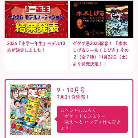
2026『小学一年生』モデル10
ゲゲゲ忌2025記念！ 「水木
名が決定しました！
しげるシールくじびき」その
２（全７種）11月22日（土）
より発売決定！！
9・10月号
7月31日発売！
スペシャルふろく
「ポケットモンスター
見え〜る ハンディけんびき
ょう」