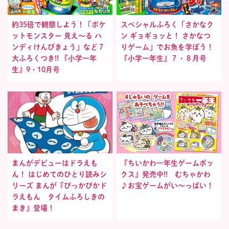
約35倍で観察しよう！「ポケ
スペシャルふろく「さかなク
ットモンスター 見え〜る ハ
ン ギョギョッと！ さかなつ
ンディけんびきょう」など７
りゲーム」でお魚を学ぼう！
大ふろくつき!! 『小学一年
『小学一年生』７・８月号
生』9・10月号
まんがデビューはドラえも
『ちいかわ一年生ゲームボッ
ん！ はじめてのひとり読みシ
クス』発売中!! むちゃかわ
リーズ まんが『ぴっかぴかド
♪お宝ゲームがい〜っぱい！
ラえもん タイムふろしきの
まき』登場！