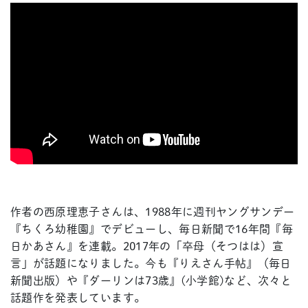
作者の西原理恵子さんは、1988年に週刊ヤングサンデー
『ちくろ幼稚園』でデビューし、毎日新聞で16年間『毎
日かあさん』を連載。2017年の「卒母（そつはは）宣
言」が話題になりました。今も『りえさん手帖』（毎日
新聞出版）や『ダーリンは73歳』(小学館)など、次々と
話題作を発表しています。