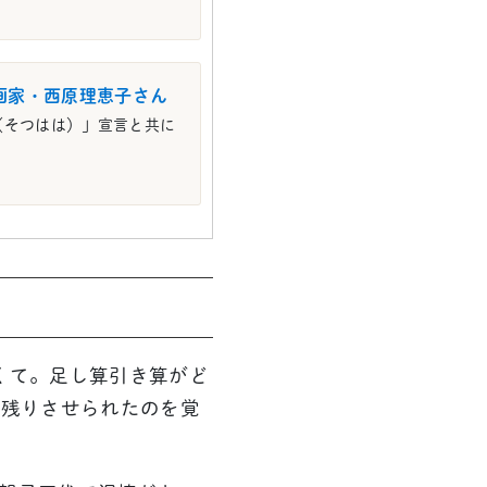
画家・西原理恵子さん
母（そつはは）」宣言と共に
くて。足し算引き算がど
居残りさせられたのを覚