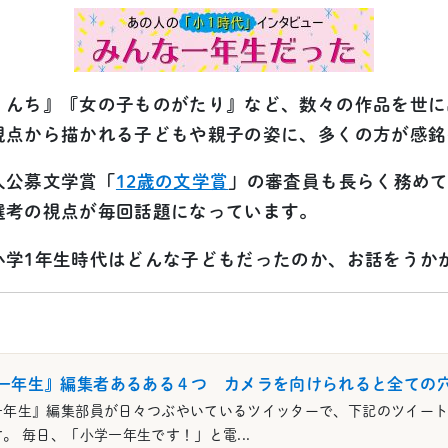
くんち』『女の子ものがたり』など、数々の作品を世に
視点から描かれる子どもや親子の姿に、多くの方が感銘
人公募文学賞「
12歳の文学賞
」の審査員も長らく務め
選考の視点が毎回話題になっています。
小学1年生時代はどんな子どもだったのか、お話をうか
一年生』編集者あるある４つ カメラを向けられると全ての
一年生』編集部員が日々つぶやいているツイッターで、下記のツイー
。 毎日、「小学一年生です！」と電...