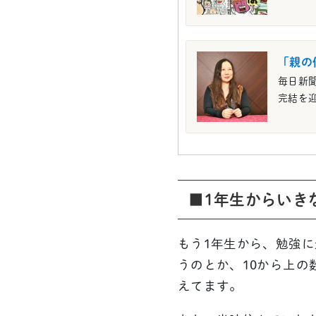
「親の
毎日新聞
完結を迎
■1年生からいき
もう1年生から、勉強
うのとか、10から上
えてます。