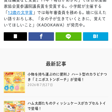
賞短編賞など受賞。11年「毎日かあさん」では日本漫画
家協会賞参議院議長賞を受賞する。小学館が主催する
「
12歳の文学賞
」では毎年審査員を務める。娘に伝えた
い語りおろし本、「女の子が生きていくときに、覚えて
いてほしいこと」(KADOKAWA）が発売中。
最新記事
小物を持ち運ぶのに便利♪ ハート型のカラビナつ
き「ミニボストンポーチ」が登場！
2026年7月27日
ハム太郎たちのティッシュケースがカプセルトイ
で登場！