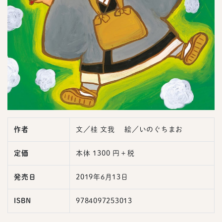
作者
文／桂 文我 絵／いのぐちまお
定価
本体 1300 円＋税
発売日
2019年6月13日
ISBN
9784097253013