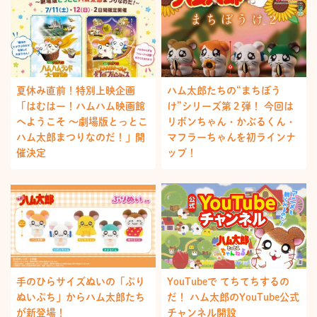
夏休み直前！特別上映企画
ハム太郎たちの“まちぼう
「はむはー！ハムハム映画館
け”シリーズ第２弾！ 今回は
へようこそ ～劇場版とっとこ
リボンちゃん・かぶるくん・
ハム太郎まつりなのだ！」開
マフラーちゃんを初ラインナ
催決定
ップ！
手のひらサイズぬいの「ぷり
YouTubeで てちてちするの
ぬいぷち」からハム太郎たち
だ！ ハム太郎のYouTube公式
が新登場！
チャンネル開設