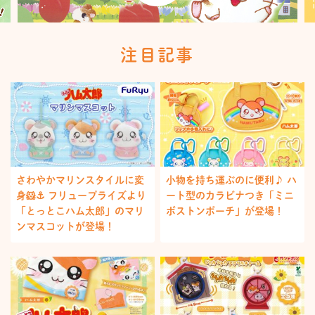
注目記事
さわやかマリンスタイルに変
小物を持ち運ぶのに便利♪ ハ
身🐹⚓️ フリュープライズより
ート型のカラビナつき「ミニ
「とっとこハム太郎」のマリ
ボストンポーチ」が登場！
ンマスコットが登場！