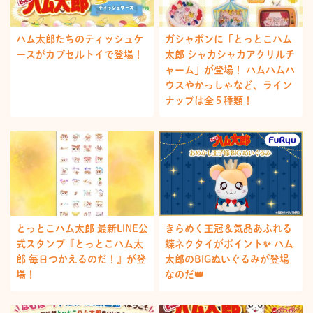
ハム太郎たちのティッシュケ
ガシャポンに「とっとこハム
ースがカプセルトイで登場！
太郎 シャカシャカアクリルチ
ャーム」が登場！ ハムハムハ
ウスやかっしゃなど、ライン
ナップは全５種類！
とっとこハム太郎 最新LINE公
きらめく王冠＆気品あふれる
式スタンプ『とっとこハム太
蝶ネクタイがポイント✨ ハム
郎 毎日つかえるのだ！』が登
太郎のBIGぬいぐるみが登場
場！
なのだ👑