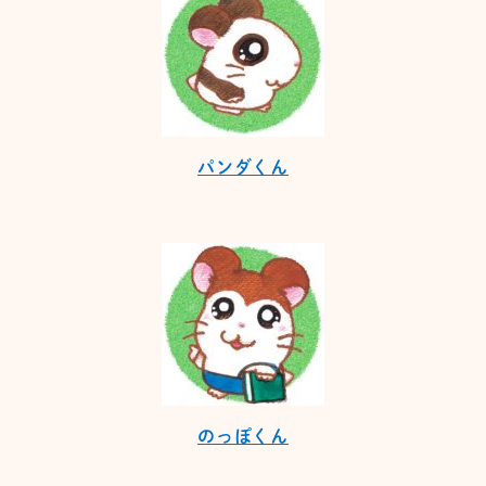
パンダくん
のっぽくん