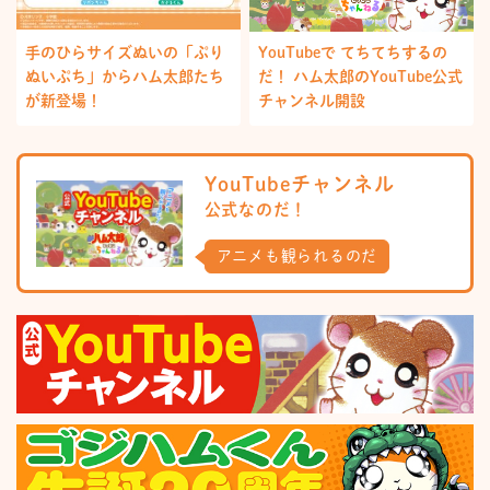
手のひらサイズぬいの「ぷり
YouTubeで てちてちするの
ぬいぷち」からハム太郎たち
だ！ ハム太郎のYouTube公式
が新登場！
チャンネル開設
YouTubeチャンネル
公式なのだ！
アニメも観られるのだ