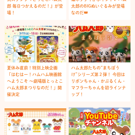
郎 毎日つかえるのだ！』が登
太郎のBIGぬいぐるみが登場
場！
なのだ👑
夏休み直前！特別上映企画
ハム太郎たちの“まちぼう
「はむはー！ハムハム映画館
け”シリーズ第２弾！ 今回は
へようこそ ～劇場版とっとこ
リボンちゃん・かぶるくん・
ハム太郎まつりなのだ！」開
マフラーちゃんを初ラインナ
催決定
ップ！