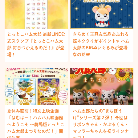
とっとこハム太郎 最新LINE公
きらめく王冠＆気品あふれる
式スタンプ『とっとこハム太
蝶ネクタイがポイント✨ ハム
郎 毎日つかえるのだ！』が登
太郎のBIGぬいぐるみが登場
場！
なのだ👑
夏休み直前！特別上映企画
ハム太郎たちの“まちぼう
「はむはー！ハムハム映画館
け”シリーズ第２弾！ 今回は
へようこそ ～劇場版とっとこ
リボンちゃん・かぶるくん・
ハム太郎まつりなのだ！」開
マフラーちゃんを初ラインナ
催決定
ップ！