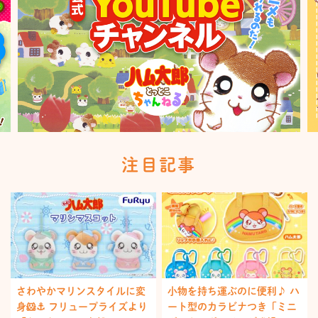
注目記事
さわやかマリンスタイルに変
小物を持ち運ぶのに便利♪ ハ
身🐹⚓️ フリュープライズより
ート型のカラビナつき「ミニ