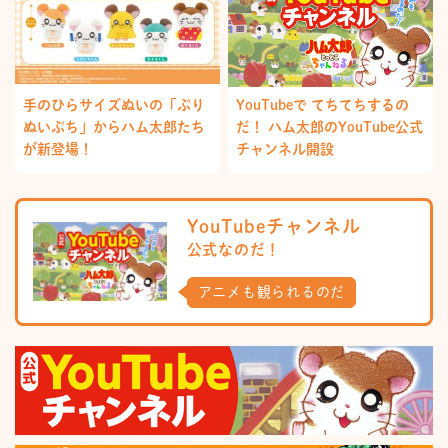
手のひらサイズぬいの「ぷり
YouTubeで てちてちするの
ぬいぷち」からハム太郎たち
だ！ ハム太郎のYouTube公式
が新登場！
チャンネル開設
YouTubeチャンネル
公式なのだ！
アニメも観られるのだ