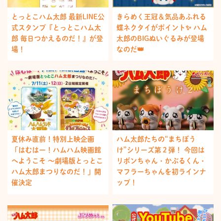
とっとこハム太郎 最新LINE公
きらめく王冠＆気品あふれる
式スタンプ『とっとこハム太
蝶ネクタイがポイント✨ ハム
郎 毎日つかえるのだ！』が登
太郎のBIGぬいぐるみが登場
場！
なのだ👑
夏休み直前！特別上映企画
ハム太郎たちの“まちぼう
「はむはー！ハムハム映画館
け”シリーズ第２弾！ 今回は
へようこそ ～劇場版とっとこ
リボンちゃん・かぶるくん・
ハム太郎まつりなのだ！」開
マフラーちゃんを初ラインナ
催決定
ップ！