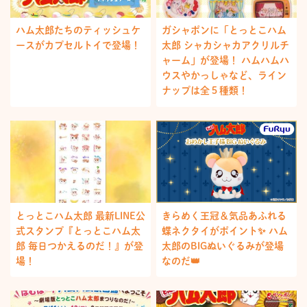
ハム太郎たちのティッシュケ
ガシャポンに「とっとこハム
ースがカプセルトイで登場！
太郎 シャカシャカアクリルチ
ャーム」が登場！ ハムハムハ
ウスやかっしゃなど、ライン
ナップは全５種類！
とっとこハム太郎 最新LINE公
きらめく王冠＆気品あふれる
式スタンプ『とっとこハム太
蝶ネクタイがポイント✨ ハム
郎 毎日つかえるのだ！』が登
太郎のBIGぬいぐるみが登場
場！
なのだ👑