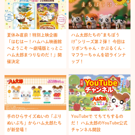
夏休み直前！特別上映企画
ハム太郎たちの“まちぼう
「はむはー！ハムハム映画館
け”シリーズ第２弾！ 今回は
へようこそ ～劇場版とっとこ
リボンちゃん・かぶるくん・
ハム太郎まつりなのだ！」開
マフラーちゃんを初ラインナ
催決定
ップ！
手のひらサイズぬいの「ぷり
YouTubeで てちてちするの
ぬいぷち」からハム太郎たち
だ！ ハム太郎のYouTube公式
が新登場！
チャンネル開設