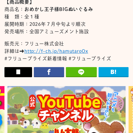
【商品概要】
商品名：
おめかし王子様
BIG
ぬいぐるみ
種 類：全１種
展開時期：2026年７月中旬より順次
発売場所：全国アミューズメント施設
販売元：フリュー株式会社
詳細は➡
http://f-ch.jp/hamutaroOx
#
フリュープライズ新着情報
#
フリュープライズ