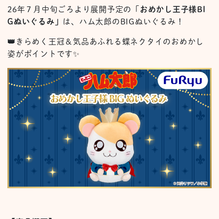
26年７月中旬ごろより展開予定の「
おめかし王子様
BI
G
ぬいぐるみ」
は、ハム太郎の
BIG
ぬいぐるみ！
👑
きらめく王冠＆気品あふれる蝶ネクタイのおめかし
姿がポイントです
✨