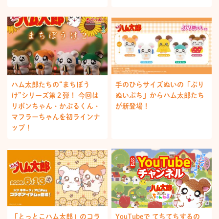
ハム太郎たちの“まちぼう
手のひらサイズぬいの「ぷり
け”シリーズ第２弾！ 今回は
ぬいぷち」からハム太郎たち
リボンちゃん・かぶるくん・
が新登場！
マフラーちゃんを初ラインナ
ップ！
「とっとこハム太郎」のコラ
YouTubeで てちてちするの