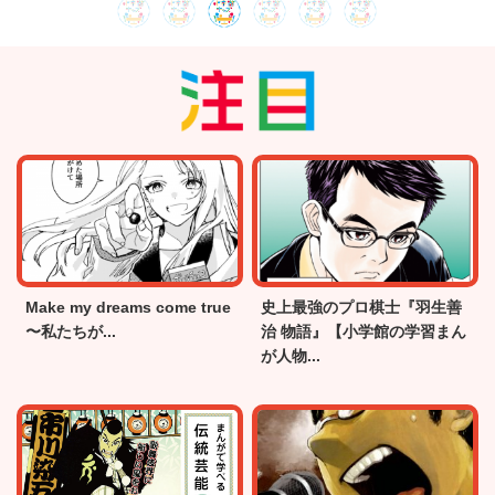
Make my dreams come true
史上最強のプロ棋士『羽生善
〜私たちが...
治 物語』【小学館の学習まん
が人物...