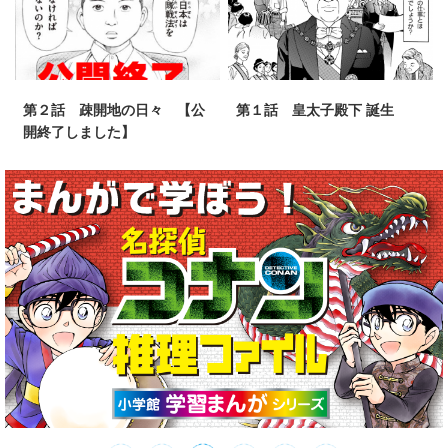
第２話 疎開地の日々 【公
第１話 皇太子殿下 誕生
開終了しました】