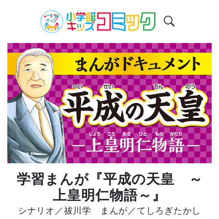
学習まんが『平成の天皇 ～
上皇明仁物語～』
シナリオ／
祓川学
まんが／
てしろぎたかし