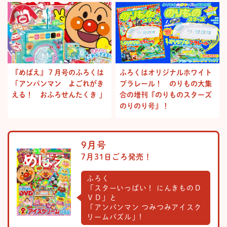
『めばえ』７月号のふろくは
ふろくはオリジナルホワイト
「アンパンマン よごれがき
プラレール！ のりもの大集
える！ おふろせんたくき 」
合の増刊『のりものスターズ
のりのり号』！
9月号
7月31日ごろ発売！
ふろく
「スターいっぱい！ にんきものＤ
ＶＤ」と
「アンパンマン つみつみアイスク
リームパズル」!