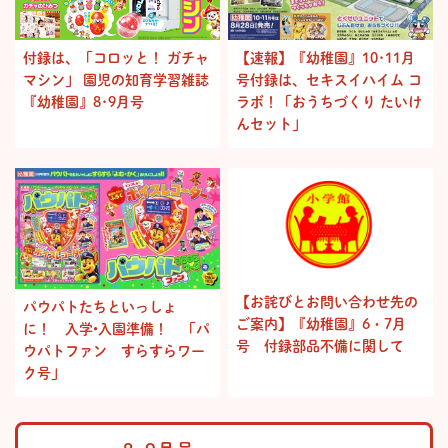
付録は、「コロッと！ ガチャ
【速報】『幼稚園』10･11月
マシン」 園児の知育学習雑誌
号付録は、セキスイハイム コ
『幼稚園』8･9月号
ラボ！「おうちづくり たいけ
んセット」
【お詫びとお問い合わせ先の
パウパトたちといっしょ
ご案内】『幼稚園』6・7月
に！ 入学•入園準備！ 「パ
号 付録部品不備に関して
ウパトファン すらすらワー
ク号」