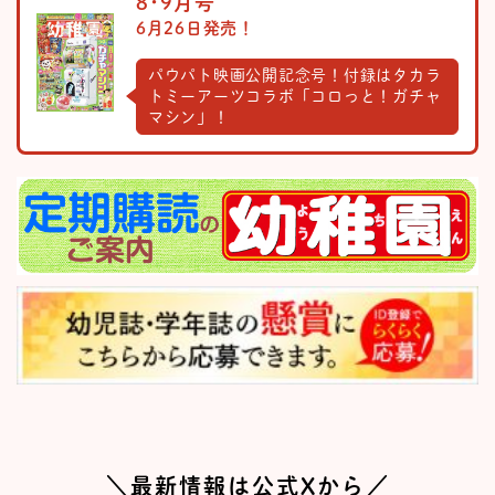
8･9月号
6月26日発売！
パウパト映画公開記念号！付録はタカラ
トミーアーツコラボ「コロっと！ガチャ
マシン」！
＼最新情報は公式Xから／