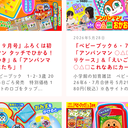
2026年5月28日
・９月号』ふろくは初
『ベビーブック６・
ン タッチでひかる！
「アンパンマン ○△
つき」&「アンパンマ
りケース」&「えいご
またち」！
○△□これなあにカ
ーブック 1･2･3歳 20
小学館の知育雑誌 ベビーブ
26日ごろ発売 特別価格 1
26年6・7月合併号 5月
イトのロゴをタップ...
80円(税込) ※各サイトの