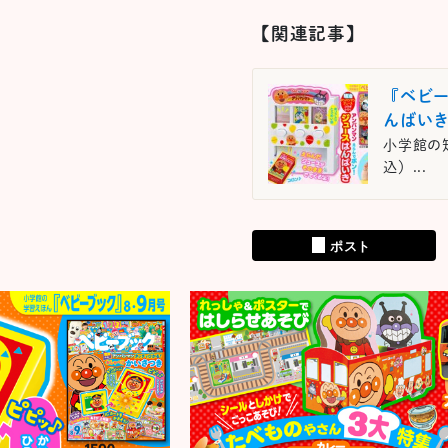
【関連記事】
『ベビー
んばい
小学館の知
込）...
ポスト