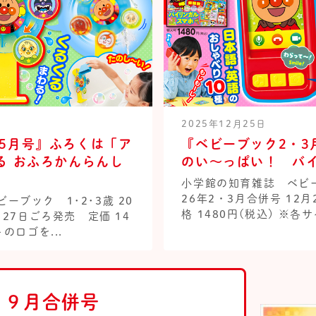
2025年12月25日
5月号』ふろくは「ア
『ベビーブック2・3
る おふろかんらんし
のい～っぱい！ バイ
小学館の知育雑誌 ベビーブ
26年2・3月合併号 12
ーブック 1･2･3歳 20
格 1480円(税込) ※各サ
月27日ごろ発売 定価 14
のロゴを...
・９月合併号