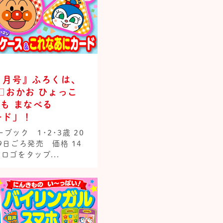
７月号』ふろくは、
□おかお ひょっこ
も まなべる
ード」！
ック 1･2･3歳 20
29日ごろ発売 価格 14
ロゴをタップ...