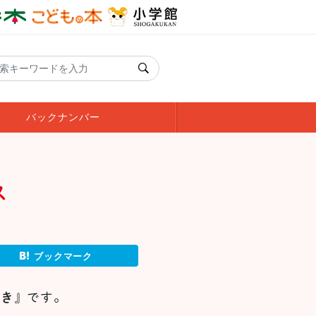
バックナンバー
ス
ブックマーク
いき
』です。