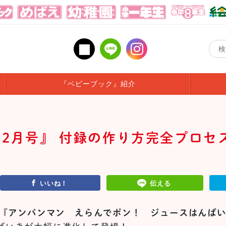
『ベビーブック』紹介
2月号』 付録の作り方完全プロセ
いいね！
伝える
『
アンパンマン えらんでポン！ ジュースはんば