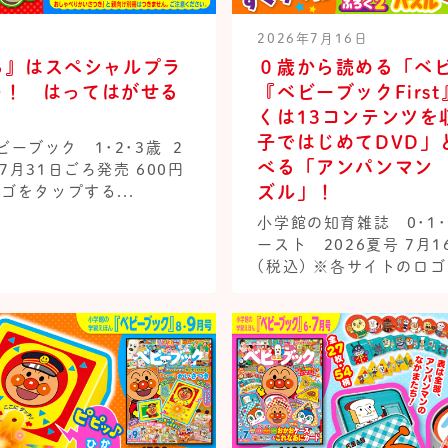
2026年7月16日
ち』はスペシャルプラ
０歳から読める「ベ
込)！ はってはがせる
『ベビーブックFirs
くは13コンテンツを
子ではじめてDVD」
ーブック 1･2･3歳 2
べる「アンパンマン
7月31日ごろ発売 600円
ズル」！
ゴをタップする...
小学館の知育雑誌 0･1
ースト 2026夏号 7月
(税込) ※各サイトのロゴ