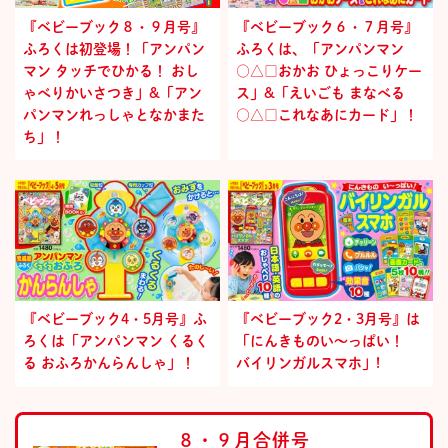
『ベビーブック８・９月号』
『ベビーブック６・７月号』
ふろくは初登場！「アンパン
ふろくは、「アンパンマン
マン タッチでひかる！ おし
○△□おかお ひょっこりケー
ゃべりかいさつき」&「アン
ス」&「えいごも まなべる
パンマンれっしゃとなかまた
○△□これなあにカード」！
ち」！
『ベビーブック4・5月号』ふ
『ベビーブック2・3月号』は
ろくは「アンパンマン くるく
「にんきものい～っぱい！
る おふろかんらんしゃ」！
バイリンガルスマホ」!
８・９月合併号