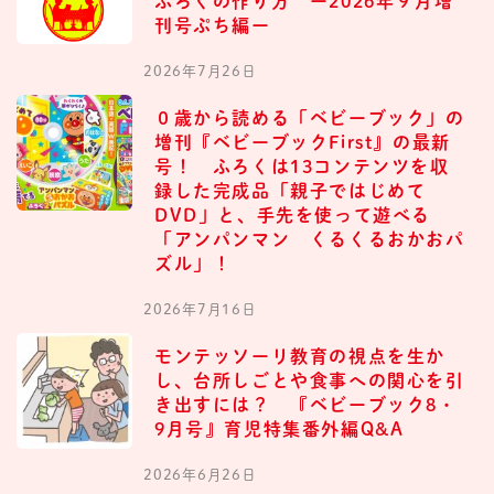
ふろくの作り方 ー2026年９月増
刊号ぷち編ー
2026年7月26日
０歳から読める「ベビーブック」の
増刊『ベビーブックFirst』の最新
号！ ふろくは13コンテンツを収
録した完成品「親子ではじめて
DVD」と、手先を使って遊べる
「アンパンマン くるくるおかおパ
ズル」！
2026年7月16日
モンテッソーリ教育の視点を生か
し、台所しごとや食事への関心を引
き出すには？ 『ベビーブック8・
9月号』育児特集番外編Q&A
2026年6月26日