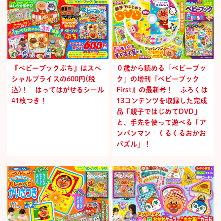
『ベビーブックぷち』はスペ
０歳から読める「ベビーブッ
シャルプライスの600円(税
ク」の増刊『ベビーブック
込)！ はってはがせるシール
First』の最新号！ ふろくは
41枚つき！
13コンテンツを収録した完成
品「親子ではじめてDVD」
と、手先を使って遊べる「ア
ンパンマン くるくるおかお
パズル」！