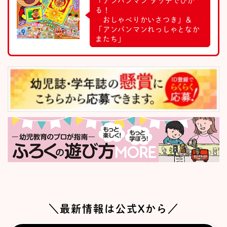
「アンパンマン タッチでひか
る！
おしゃべりかいさつき」＆
「アンパンマンれっしゃとなか
またち」
＼最新情報は公式Xから／