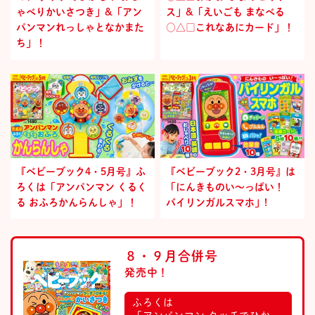
ゃべりかいさつき」&「アン
ス」&「えいごも まなべる
パンマンれっしゃとなかまた
○△□これなあにカード」！
ち」！
『ベビーブック4・5月号』ふ
『ベビーブック2・3月号』は
ろくは「アンパンマン くるく
「にんきものい～っぱい！
る おふろかんらんしゃ」！
バイリンガルスマホ」!
８・９月合併号
発売中！
ふろくは