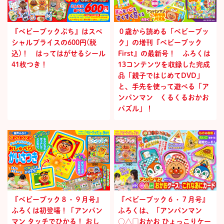
『ベビーブックぷち』はスペ
０歳から読める「ベビーブッ
シャルプライスの600円(税
ク」の増刊『ベビーブック
込)！ はってはがせるシール
First』の最新号！ ふろくは
41枚つき！
13コンテンツを収録した完成
品「親子ではじめてDVD」
と、手先を使って遊べる「ア
ンパンマン くるくるおかお
パズル」！
『ベビーブック８・９月号』
『ベビーブック６・７月号』
ふろくは初登場！「アンパン
ふろくは、「アンパンマン
マン タッチでひかる！ おし
○△□おかお ひょっこりケー