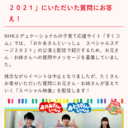
２０２１
」
にいただいた質問にお答
え
！
NHKエデュケーショナルの子育て応援サイト「すくコ
ム」では、
「おかあさんといっしょ スぺシャ
ル
ステ
ージ２０２１」
の公演と
配信で紹介するため
、
お兄さ
ん・
お姉さんへの質問やメッセージを募集していまし
た。
残念ながらイベントは中止となりましたが、たくさん
お寄せ
いただいた質問にお兄さん
・
お姉さんが答え
て
いく「スペシャル映像」を配信します！