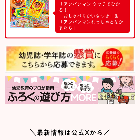
「アンパンマン タッチでひか
る！
おしゃべりかいさつき」＆
「アンパンマンれっしゃとなか
またち」
＼最新情報は公式Xから／