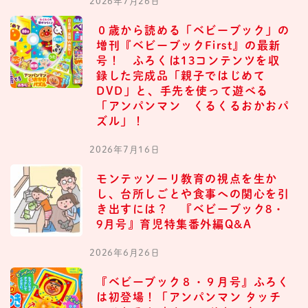
2026年7月26日
０歳から読める「ベビーブック」の
増刊『ベビーブックFirst』の最新
号！ ふろくは13コンテンツを収
録した完成品「親子ではじめて
DVD」と、手先を使って遊べる
「アンパンマン くるくるおかおパ
ズル」！
2026年7月16日
モンテッソーリ教育の視点を生か
し、台所しごとや食事への関心を引
き出すには？ 『ベビーブック8・
9月号』育児特集番外編Q&A
2026年6月26日
『ベビーブック８・９月号』ふろく
は初登場！「アンパンマン タッチ