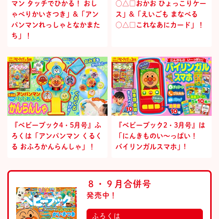
マン タッチでひかる！ おし
○△□おかお ひょっこりケー
ゃべりかいさつき」&「アン
ス」&「えいごも まなべる
パンマンれっしゃとなかまた
○△□これなあにカード」！
ち」！
『ベビーブック4・5月号』ふ
『ベビーブック2・3月号』は
ろくは「アンパンマン くるく
「にんきものい～っぱい！
る おふろかんらんしゃ」！
バイリンガルスマホ」!
８・９月合併号
発売中！
ふろくは