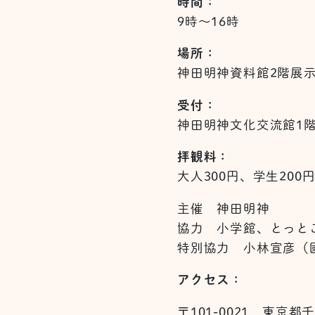
時間：
9時～16時
場所：
神田明神資料館2階展
受付：
神田明神文化交流館1
拝観料：
大人300円、学生20
主催 神田明神
協力 小学館、とっと
特別協力 小林宣彦（
アクセス：
〒101-0021 東京都