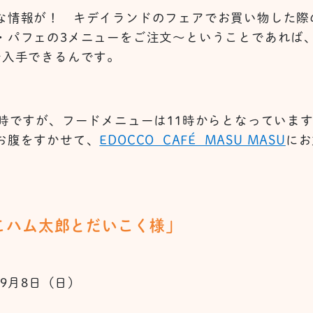
な情報が！ キデイランドのフェアでお買い物した際
・パフェの3メニューをご注文～ということであれば
で入手できるんです。
0時ですが、フードメニューは11時からとなっていま
お腹をすかせて、
EDOCCO CAFÉ MASU MASU
にお
こハム太郎とだいこく様」
）～9月8日（日）