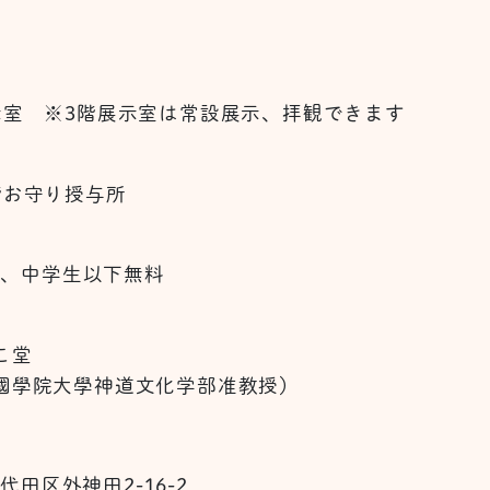
示室 ※3階展示室は常設展示、拝観できます
階お守り授与所
0円、中学生以下無料
こ堂
國學院大學神道文化学部准教授）
千代田区外神田2-16-2