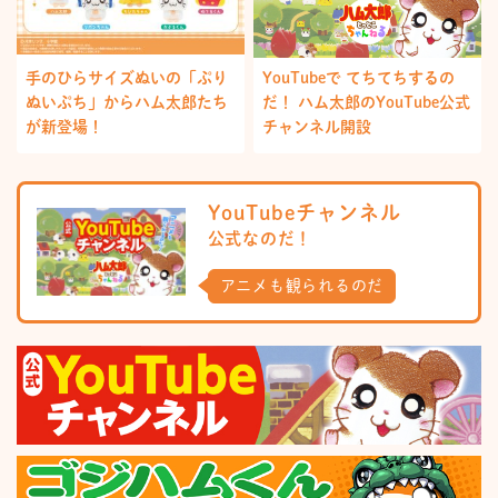
手のひらサイズぬいの「ぷり
YouTubeで てちてちするの
ぬいぷち」からハム太郎たち
だ！ ハム太郎のYouTube公式
が新登場！
チャンネル開設
YouTubeチャンネル
公式なのだ！
アニメも観られるのだ