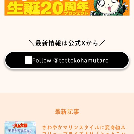
＼最新情報は公式Xから／
Follow @tottokohamutaro
最新記事
さわやかマリンスタイルに変身🐹⚓️
フリュープライズより「とっとこハ