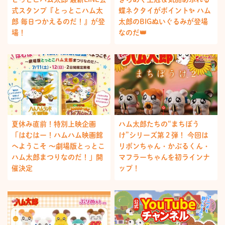
式スタンプ『とっとこハム太
蝶ネクタイがポイント✨ ハム
郎 毎日つかえるのだ！』が登
太郎のBIGぬいぐるみが登場
場！
なのだ👑
夏休み直前！特別上映企画
ハム太郎たちの“まちぼう
「はむはー！ハムハム映画館
け”シリーズ第２弾！ 今回は
へようこそ ～劇場版とっとこ
リボンちゃん・かぶるくん・
ハム太郎まつりなのだ！」開
マフラーちゃんを初ラインナ
催決定
ップ！