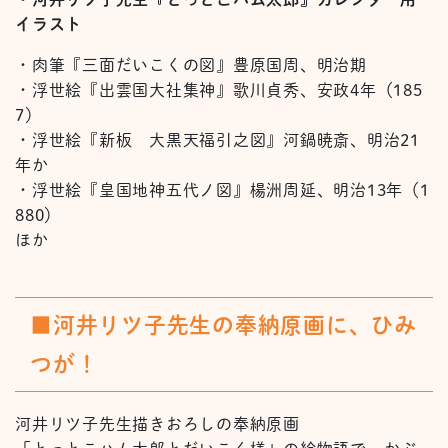
イラスト
・肉筆『三面だいこくの図』豊原国周、明治期
・浮世絵『出雲国大社集神』歌川貞秀、安政4年（185
7）
・浮世絵『新板 大黒天福引之図』河鍋暁斎、明治21
年か
・浮世絵『皇国地神五代ノ図』楊洲周延、明治13年（1
880）
ほか
■河井リツ子先生の奉納原画に、ひみ
つが！
河井リツ子先生描きおろしの奉納原画