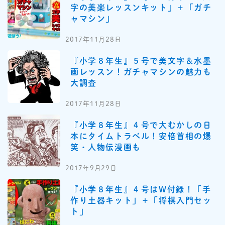
字の美楽レッスンキット」＋「ガチ
ャマシン」
2017年11月28日
『小学８年生』５号で美文字＆水墨
画レッスン！ガチャマシンの魅力も
大調査
2017年11月28日
『小学８年生』４号で大むかしの日
本にタイムトラベル！安倍首相の爆
笑・人物伝漫画も
2017年9月29日
『小学８年生』４号はW付録！「手
作り土器キット」＋「将棋入門セッ
ト」