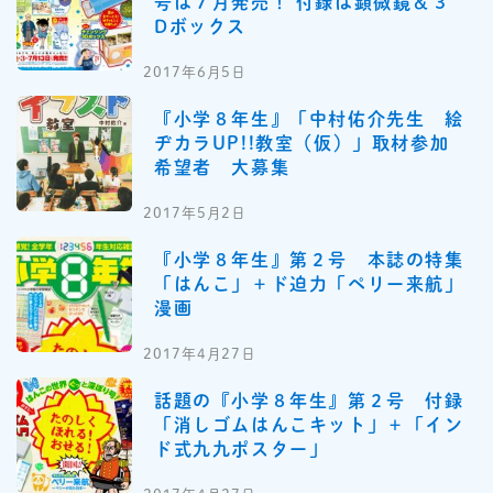
号は７月発売！ 付録は顕微鏡＆３
Dボックス
2017年6月5日
『小学８年生』「中村佑介先生 絵
ヂカラUP!!教室（仮）」取材参加
希望者 大募集
2017年5月2日
『小学８年生』第２号 本誌の特集
「はんこ」＋ド迫力「ペリー来航」
漫画
2017年4月27日
話題の『小学８年生』第２号 付録
「消しゴムはんこキット」＋「イン
ド式九九ポスター」