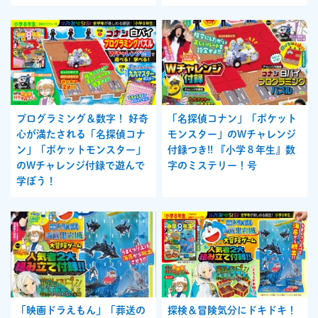
プログラミング＆数字！ 好奇
「名探偵コナン」「ポケット
心が満たされる「名探偵コナ
モンスター」のWチャレンジ
ン」「ポケットモンスター」
付録つき!! 『小学８年生』数
のWチャレンジ付録で遊んで
字のミステリー！号
学ぼう！
「映画ドラえもん」「葬送の
探検＆冒険気分にドキドキ！