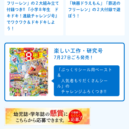
フリーレン」の２大組み立て
「映画ドラえもん」「葬送の
付録つき!! 『小学８年生 ド
フリーレン」の２大付録で遊
キドキ！進級チャレンジ号』
ぼう！
でワクワク＆ドキドキしよ
う！
楽しい工作・研究号
7月27日ごろ発売！
「ぷっくりシール用ペースト
＆
人気者もりだくさんシー
ル」の
チャレンジふろくつき!!