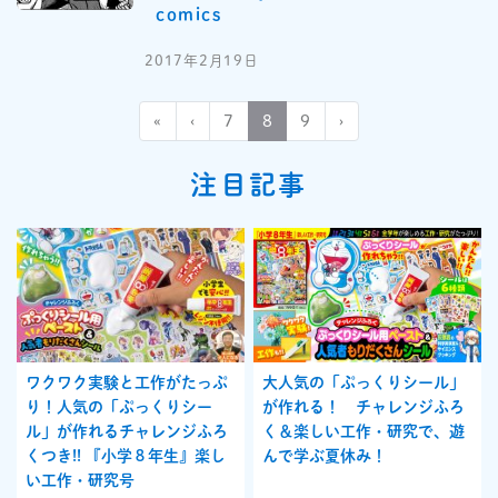
comics
2017年2月19日
«
‹
7
8
9
›
注目記事
ワクワク実験と工作がたっぷ
大人気の「ぷっくりシール」
り！人気の「ぷっくりシー
が作れる！ チャレンジふろ
ル」が作れるチャレンジふろ
く＆楽しい工作・研究で、遊
くつき!! 『小学８年生』楽し
んで学ぶ夏休み！
い工作・研究号