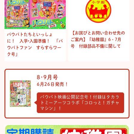
【お詫びとお問い合わせ先の
パウパトたちといっしょ
ご案内】『幼稚園』6・7月
に！ 入学•入園準備！ 「パ
号 付録部品不備に関して
ウパトファン すらすらワー
ク号」
8･9月号
6月26日発売！
パウパト映画公開記念号！付録はタカラ
トミーアーツコラボ「コロっと！ガチャ
マシン」！