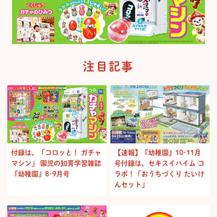
注目記事
付録は、「コロッと！ ガチャ
【速報】『幼稚園』10･11月
マシン」 園児の知育学習雑誌
号付録は、セキスイハイム コ
『幼稚園』8･9月号
ラボ！「おうちづくり たいけ
んセット」