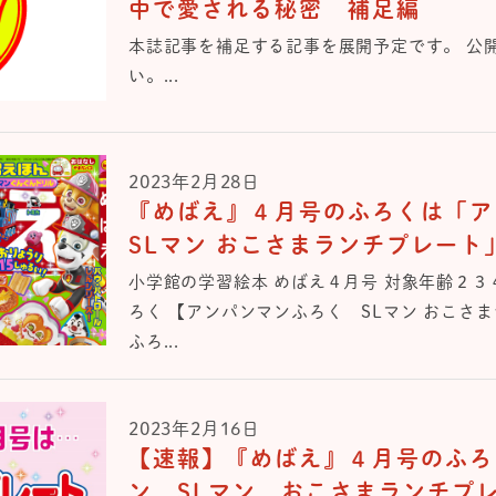
中で愛される秘密 補足編
本誌記事を補足する記事を展開予定です。 公
い。...
2023年2月28日
『めばえ』４月号のふろくは「
SLマン おこさまランチプレート
小学館の学習絵本 めばえ４月号 対象年齢２３
ろく 【アンパンマンふろく SLマン おこさ
ふろ...
2023年2月16日
【速報】『めばえ』４月号のふろ
ン SLマン おこさまランチプ