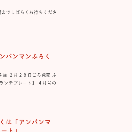
開までしばらくお待ちくださ
アンパンマンふろく
」
４歳 ２月２８日ごろ発売 ふ
まランチプレート】 ４月号の
くは「アンパンマ
レート」