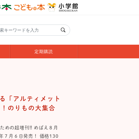
定期購読
る「アルティメット
く！のりもの大集合
めの超増刊!! めばえ８月
年７月６日発売！ 価格130