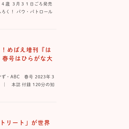
・４歳 ３月３１日ごろ発売
ふろく！ パウ・パトロール
こ！めばえ増刊『は
』春号はひらがな大
・ABC 春号 2023年３
録 ｜ 本誌 付録 120分の知
ストリート」が世界