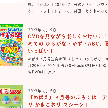
度、『めばえ』2023年7月号のふろく「パウ・
ろルーレット」において、背面にある水車のカバ
2023年6月19日
DVDを見ながら楽しくおけいこ
めての ひらがな・かず・ABC』
いっぱい！
めばえ７月号知育増刊 はじめてのひらがな・かず
月20日(火)発売 価格980円(本体891円) 付
育DVDは、アン...
2023年6月15日
『めばえ』８⽉号のふろくは「ア
リ かきごおり マシーン」