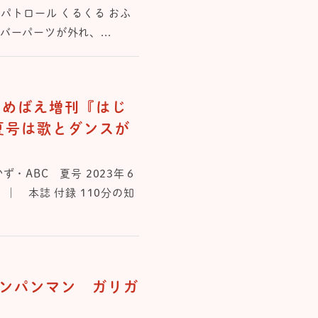
パトロール くるくる おふ
ーパーツが外れ、...
！めばえ増刊『はじ
夏号は歌とダンスが
・ABC 夏号 2023年６
録 ｜ 本誌 付録 110分の知
ンパンマン ガリガ