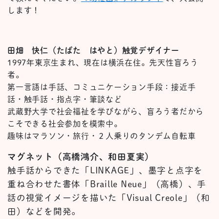
します！
田畑 快仁（たばた はやと）触覚デザイナー
1997年東京生まれ、現在は横浜在住。先天性盲ろう
者。
第一言語は手話、コミュニケーション手段：接近手
話・触手話・指点字・筆談など
武蔵野大学で社会福祉を学びながら、盲ろう者だから
こそできる社会参加を模索中。
趣味はマラソン・旅行・２人乗りのタンデム自転車
マグネット（高橋鴻介、和田夏実）
触手話からできた「LINKAGE」、墨字と点字を
重ね合わせた書体「Braille Neue」（高橋）、手
話の視覚イメージを描いた「Visual Creole」（和
田）などを開発。