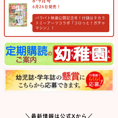
8･9月号
6月26日発売！
パウパト映画公開記念号！付録はタカラ
トミーアーツコラボ「コロっと！ガチャ
マシン」！
＼最新情報は公式Xから／