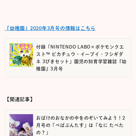
『幼稚園』2020年3月号の情報はこちら
付録「NINTENDO LABO×ポケモンクエ
スト™ ピカチュウ・イーブイ・フシギダ
ネ 3びきセット」園児の知育学習雑誌『幼
稚園』3月号
【関連記事】
おばけのおなかの中をのぞいてみよう！2
月号の「ぺぱぷんたす」は「なに たべた
の？」