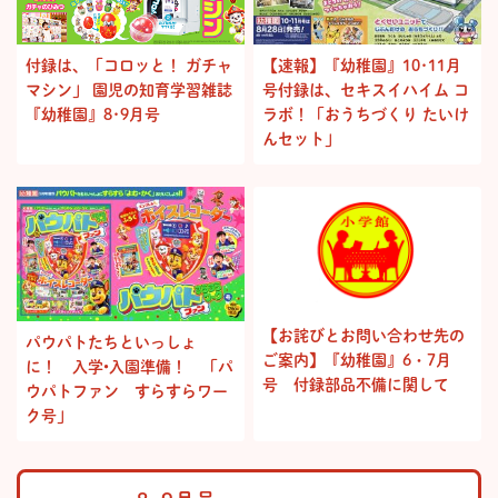
付録は、「コロッと！ ガチャ
【速報】『幼稚園』10･11月
マシン」 園児の知育学習雑誌
号付録は、セキスイハイム コ
『幼稚園』8･9月号
ラボ！「おうちづくり たいけ
んセット」
【お詫びとお問い合わせ先の
パウパトたちといっしょ
ご案内】『幼稚園』6・7月
に！ 入学•入園準備！ 「パ
号 付録部品不備に関して
ウパトファン すらすらワー
ク号」