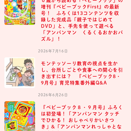
０歳から読める「ベビーブック」の
増刊『ベビーブックFirst』の最新
号！ ふろくは13コンテンツを収
録した完成品「親子ではじめて
DVD」と、手先を使って遊べる
「アンパンマン くるくるおかおパ
ズル」！
2026年7月16日
モンテッソーリ教育の視点を生か
し、台所しごとや食事への関心を引
き出すには？ 『ベビーブック8・
9月号』育児特集番外編Q&A
2026年6月26日
『ベビーブック８・９月号』ふろく
は初登場！「アンパンマン タッチ
でひかる！ おしゃべりかいさつ
き」&「アンパンマンれっしゃとな