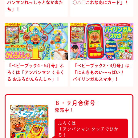
パンマンれっしゃとなかまた
○△□これなあにカード」！
ち」！
『ベビーブック4・5月号』ふ
『ベビーブック2・3月号』は
ろくは「アンパンマン くるく
「にんきものい～っぱい！
る おふろかんらんしゃ」！
バイリンガルスマホ」!
８・９月合併号
発売中！
ふろくは
「アンパンマン タッチでひか
る！