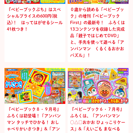
『ベビーブックぷち』はスペ
０歳から読める「ベビーブッ
シャルプライスの600円(税
ク」の増刊『ベビーブック
込)！ はってはがせるシール
First』の最新号！ ふろくは
41枚つき！
13コンテンツを収録した完成
品「親子ではじめてDVD」
と、手先を使って遊べる「ア
ンパンマン くるくるおかお
パズル」！
『ベビーブック８・９月号』
『ベビーブック６・７月号』
ふろくは初登場！「アンパン
ふろくは、「アンパンマン
マン タッチでひかる！ おし
○△□おかお ひょっこりケー
ゃべりかいさつき」&「アン
ス」&「えいごも まなべる