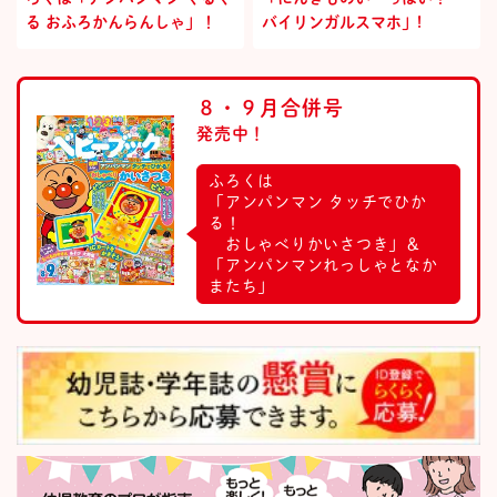
る おふろかんらんしゃ」！
バイリンガルスマホ」!
８・９月合併号
発売中！
ふろくは
「アンパンマン タッチでひか
る！
おしゃべりかいさつき」＆
「アンパンマンれっしゃとなか
またち」