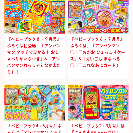
『ベビーブック８・９月号』
『ベビーブック６・７月号』
ふろくは初登場！「アンパン
ふろくは、「アンパンマン
マン タッチでひかる！ おし
○△□おかお ひょっこりケー
ゃべりかいさつき」&「アン
ス」&「えいごも まなべる
パンマンれっしゃとなかまた
○△□これなあにカード」！
ち」！
『ベビーブック4・5月号』ふ
『ベビーブック2・3月号』は
ろくは「アンパンマン くるく
「にんきものい～っぱい！