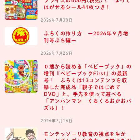
プライスの600円(税込)！ はって
はがせるシール41枚つき！
2026年7月30日
ふろくの作り方 ー2026年９月増
刊号ぷち編ー
2026年7月26日
０歳から読める「ベビーブック」の
増刊『ベビーブックFirst』の最新
号！ ふろくは13コンテンツを収
録した完成品「親子ではじめて
DVD」と、手先を使って遊べる
「アンパンマン くるくるおかおパ
ズル」！
2026年7月16日
モンテッソーリ教育の視点を生か