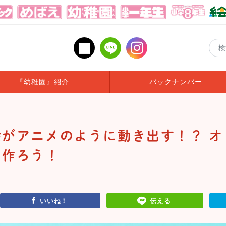
『幼稚園』紹介
バックナンバー
がアニメのように動き出す！？ オ
を作ろう！
いいね！
伝える