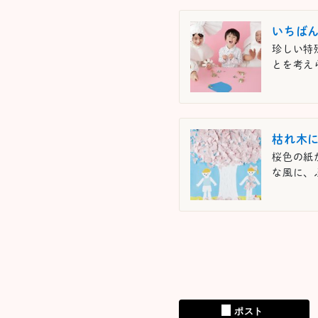
いちば
珍しい特
とを考え
枯れ木
桜色の紙
な風に、
ポスト