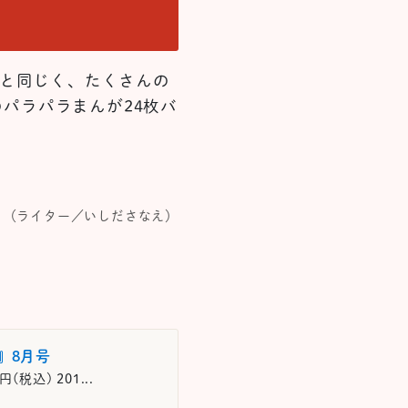
！
号と同じく、たくさんの
のパラパラまんが24枚バ
（ライター／いしださなえ）
』8月号
税込) 201...