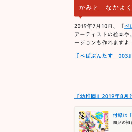
かみと なかよく
2019年7月10日、『
ぺ
アーティストの絵本や、
ージョンも作れますよ
『ぺぱぷんたす 003
『幼稚園』2019年8
付録は
園児の知育