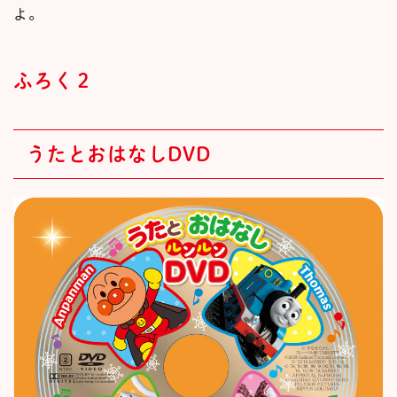
よ。
ふろく２
うたとおはなしDVD