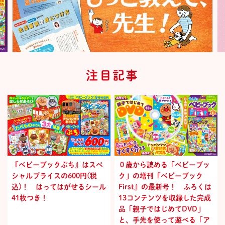
注目記事
『ベビーブックぷち』はスペ
０歳から読める「ベビーブッ
シャルプライスの600円(税
ク」の増刊『ベビーブック
込)！ はってはがせるシール
First』の最新号！ ふろくは
41枚つき！
13コンテンツを収録した完成
品「親子ではじめてDVD」
と、手先を使って遊べる「ア