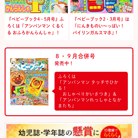
『ベビーブック4・5月号』ふ
『ベビーブック2・3月号』は
ろくは「アンパンマン くるく
「にんきものい～っぱい！
る おふろかんらんしゃ」！
バイリンガルスマホ」!
８・９月合併号
発売中！
ふろくは
「アンパンマン タッチでひか
る！
おしゃべりかいさつき」＆
「アンパンマンれっしゃとなか
またち」