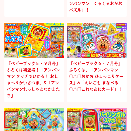
ンパンマン くるくるおかお
パズル」！
『ベビーブック８・９月号』
『ベビーブック６・７月号』
ふろくは初登場！「アンパン
ふろくは、「アンパンマン
マン タッチでひかる！ おし
○△□おかお ひょっこりケー
ゃべりかいさつき」&「アン
ス」&「えいごも まなべる
パンマンれっしゃとなかまた
○△□これなあにカード」！
ち」！