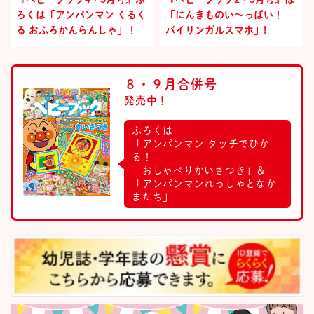
ろくは「アンパンマン くるく
「にんきものい～っぱい！
る おふろかんらんしゃ」！
バイリンガルスマホ」!
８・９月合併号
発売中！
ふろくは
「アンパンマン タッチでひか
る！
おしゃべりかいさつき」＆
「アンパンマンれっしゃとなか
またち」