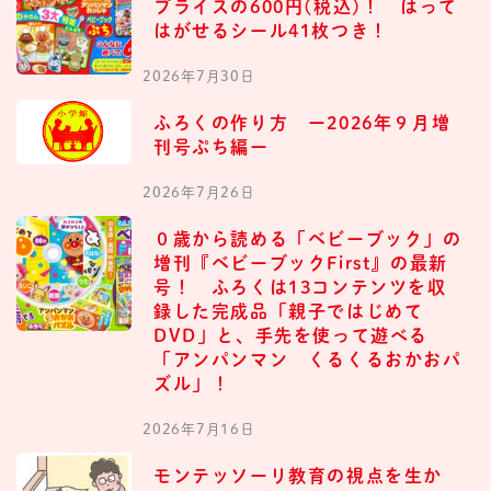
プライスの600円(税込)！ はって
はがせるシール41枚つき！
2026年7月30日
ふろくの作り方 ー2026年９月増
刊号ぷち編ー
2026年7月26日
０歳から読める「ベビーブック」の
増刊『ベビーブックFirst』の最新
号！ ふろくは13コンテンツを収
録した完成品「親子ではじめて
DVD」と、手先を使って遊べる
「アンパンマン くるくるおかおパ
ズル」！
2026年7月16日
モンテッソーリ教育の視点を生か