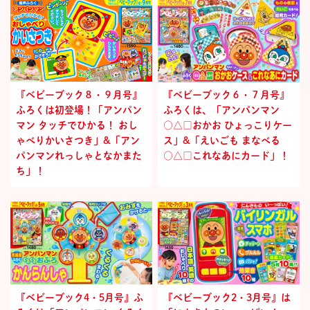
『ベビーブック８・９月号』
『ベビーブック６・７月号』
ふろくは初登場！「アンパン
ふろくは、「アンパンマン
マン タッチでひかる！ おし
○△□おかお ひょっこりケー
ゃべりかいさつき」&「アン
ス」&「えいごも まなべる
パンマンれっしゃとなかまた
○△□これなあにカード」！
ち」！
『ベビーブック4・5月号』ふ
『ベビーブック2・3月号』は