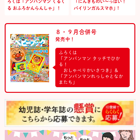
ろくは「アンパンマン くるく
「にんきものい～っぱい！
る おふろかんらんしゃ」！
バイリンガルスマホ」!
８・９月合併号
発売中！
ふろくは
「アンパンマン タッチでひか
る！
おしゃべりかいさつき」＆
「アンパンマンれっしゃとなか
またち」